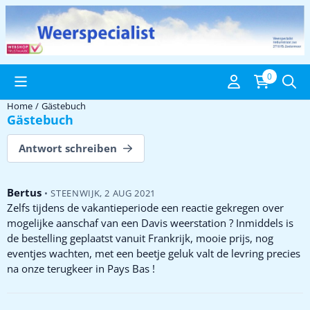
Cookie-Einstellungen verfügbar. Einstellungen wählen oder alle C
0
Home
/
Gästebuch
Gästebuch
Antwort schreiben
Bertus
•
STEENWIJK
,
2 AUG 2021
Zelfs tijdens de vakantieperiode een reactie gekregen over
mogelijke aanschaf van een Davis weerstation ? Inmiddels is
de bestelling geplaatst vanuit Frankrijk, mooie prijs, nog
eventjes wachten, met een beetje geluk valt de levring precies
na onze terugkeer in Pays Bas !