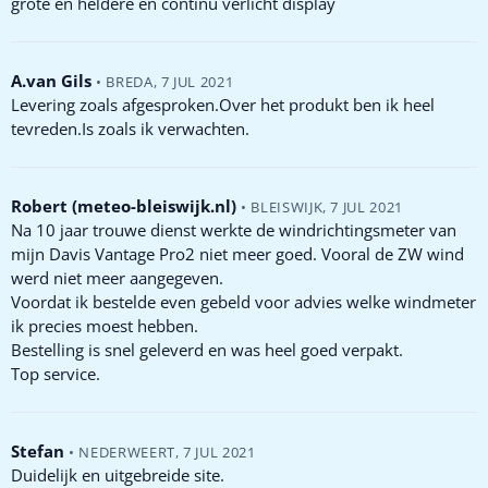
grote en heldere en continu verlicht display
A.van Gils
•
BREDA
,
7 JUL 2021
Levering zoals afgesproken.Over het produkt ben ik heel
tevreden.Is zoals ik verwachten.
Robert (meteo-bleiswijk.nl)
•
BLEISWIJK
,
7 JUL 2021
Na 10 jaar trouwe dienst werkte de windrichtingsmeter van
mijn Davis Vantage Pro2 niet meer goed. Vooral de ZW wind
werd niet meer aangegeven.
Voordat ik bestelde even gebeld voor advies welke windmeter
ik precies moest hebben.
Bestelling is snel geleverd en was heel goed verpakt.
Top service.
Stefan
•
NEDERWEERT
,
7 JUL 2021
Duidelijk en uitgebreide site.