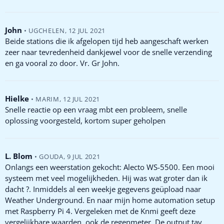
John
•
UGCHELEN
,
12 JUL 2021
Beide stations die ik afgelopen tijd heb aangeschaft werken
zeer naar tevredenheid dankjewel voor de snelle verzending
en ga vooral zo door. Vr. Gr John.
Hielke
•
MARIM
,
12 JUL 2021
Snelle reactie op een vraag mbt een probleem, snelle
oplossing voorgesteld, kortom super geholpen
L. Blom
•
GOUDA
,
9 JUL 2021
Onlangs een weerstation gekocht: Alecto WS-5500. Een mooi
systeem met veel mogelijkheden. Hij was wat groter dan ik
dacht ?. Inmiddels al een weekje gegevens geüpload naar
Weather Underground. En naar mijn home automation setup
met Raspberry Pi 4. Vergeleken met de Knmi geeft deze
vergelijkbare waarden, ook de regenmeter. De output tav