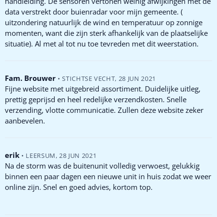
handleiding. De sensoren vertonen weinig afwijkingen met de
data verstrekt door buienradar voor mijn gemeente. (
uitzondering natuurlijk de wind en temperatuur op zonnige
momenten, want die zijn sterk afhankelijk van de plaatselijke
situatie). Al met al tot nu toe tevreden met dit weerstation.
Fam. Brouwer
•
STICHTSE VECHT
,
28 JUN 2021
Fijne website met uitgebreid assortiment. Duidelijke uitleg,
prettig geprijsd en heel redelijke verzendkosten. Snelle
verzending, vlotte communicatie. Zullen deze website zeker
aanbevelen.
erik
•
LEERSUM
,
28 JUN 2021
Na de storm was de buitenunit volledig verwoest, gelukkig
binnen een paar dagen een nieuwe unit in huis zodat we weer
online zijn. Snel en goed advies, kortom top.