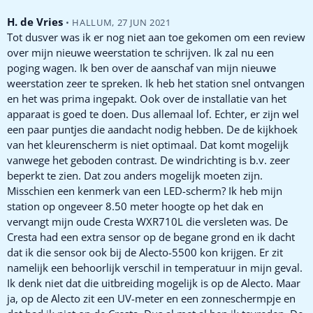
H. de Vries
•
HALLUM
,
27 JUN 2021
Tot dusver was ik er nog niet aan toe gekomen om een review
over mijn nieuwe weerstation te schrijven. Ik zal nu een
poging wagen. Ik ben over de aanschaf van mijn nieuwe
weerstation zeer te spreken. Ik heb het station snel ontvangen
en het was prima ingepakt. Ook over de installatie van het
apparaat is goed te doen. Dus allemaal lof. Echter, er zijn wel
een paar puntjes die aandacht nodig hebben. De de kijkhoek
van het kleurenscherm is niet optimaal. Dat komt mogelijk
vanwege het geboden contrast. De windrichting is b.v. zeer
beperkt te zien. Dat zou anders mogelijk moeten zijn.
Misschien een kenmerk van een LED-scherm? Ik heb mijn
station op ongeveer 8.50 meter hoogte op het dak en
vervangt mijn oude Cresta WXR710L die versleten was. De
Cresta had een extra sensor op de begane grond en ik dacht
dat ik die sensor ook bij de Alecto-5500 kon krijgen. Er zit
namelijk een behoorlijk verschil in temperatuur in mijn geval.
Ik denk niet dat die uitbreiding mogelijk is op de Alecto. Maar
ja, op de Alecto zit een UV-meter en een zonneschermpje en