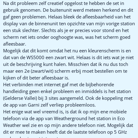
Na dit probleem zelf creatief opgelost te hebben de set in
gebruik genomen. De buitenunit werd meteen herkend en dit
gaf geen problemen. Helaas bleek de afleesbaarheid van het
display van de binnenunit ten opzichte van mijn vorige station
een stuk slechter. Slechts als je er precies voor stond en het
scherm net iets onder ooghoogte was, was het scherm goed
afleesbaar.
Mogelijk dat dit komt omdat het nu een kleurenscherm is en
dat van de WS5000 een zwart wit. Helaas is dit iets wat je niet
uit de beschrijving kunt halen. Misschien dat ik nu dus toch
maar een 2e (zwart/wit) scherm erbij moet bestellen om te
kijken of dit beter afleesbaar is.
Het verbinden met internet gaf met de bijbehorende
handleiding geen enkel probleem en inmiddels is het station
(Gelderse Vallei) bij 3 sites aangemeld. Ook de koppeling met
de app van Garni zelf verliep probleemloos.
Het enige wat wel vreemd is, is dat ik op mijn ene mobiele
telefoon via de app van Weatherground het station in Eco
Weather wel zie en op mijn andere telefoon niet. Mogelijk dat
dit er mee te maken heeft dat de laatste telefoon op 5 GHz