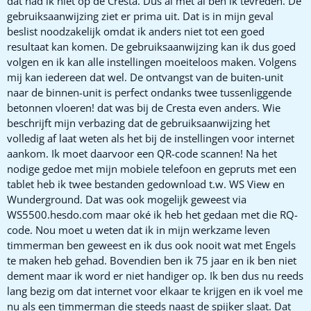
dat had ik niet op de Cresta. Dus al met al ben ik tevreden. De
gebruiksaanwijzing ziet er prima uit. Dat is in mijn geval
beslist noodzakelijk omdat ik anders niet tot een goed
resultaat kan komen. De gebruiksaanwijzing kan ik dus goed
volgen en ik kan alle instellingen moeiteloos maken. Volgens
mij kan iedereen dat wel. De ontvangst van de buiten-unit
naar de binnen-unit is perfect ondanks twee tussenliggende
betonnen vloeren! dat was bij de Cresta even anders. Wie
beschrijft mijn verbazing dat de gebruiksaanwijzing het
volledig af laat weten als het bij de instellingen voor internet
aankom. Ik moet daarvoor een QR-code scannen! Na het
nodige gedoe met mijn mobiele telefoon en gepruts met een
tablet heb ik twee bestanden gedownload t.w. WS View en
Wunderground. Dat was ook mogelijk geweest via
WS5500.hesdo.com maar oké ik heb het gedaan met die RQ-
code. Nou moet u weten dat ik in mijn werkzame leven
timmerman ben geweest en ik dus ook nooit wat met Engels
te maken heb gehad. Bovendien ben ik 75 jaar en ik ben niet
dement maar ik word er niet handiger op. Ik ben dus nu reeds
lang bezig om dat internet voor elkaar te krijgen en ik voel me
nu als een timmerman die steeds naast de spijker slaat. Dat