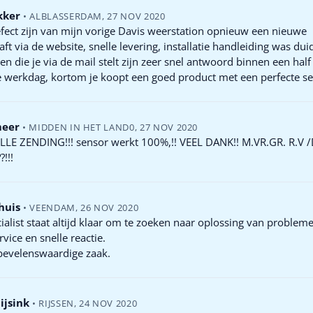
kker
•
ALBLASSERDAM
,
27 NOV 2020
fect zijn van mijn vorige Davis weerstation opnieuw een nieuwe
ft via de website, snelle levering, installatie handleiding was duid
en die je via de mail stelt zijn zeer snel antwoord binnen een half
e werkdag, kortom je koopt een goed product met een perfecte se
meer
•
MIDDEN IN HET LAND0
,
27 NOV 2020
LLE ZENDING!!! sensor werkt 100%,!! VEEL DANK!! M.VR.GR. R.V 
!!!
huis
•
VEENDAM
,
26 NOV 2020
alist staat altijd klaar om te zoeken naar oplossing van problem
vice en snelle reactie.
bevelenswaardige zaak.
ijsink
•
RIJSSEN
,
24 NOV 2020