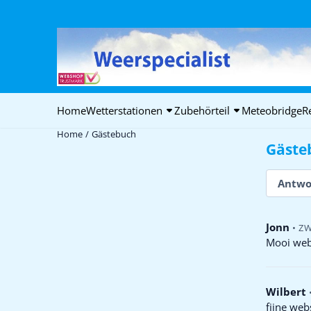
Cookie-Einstellungen verfügbar. Einstellungen wählen oder alle C
Home
Wetterstationen
Zubehörteil
Meteobridge
R
Home
/
Gästebuch
Gäste
Antwo
Jonn
•
Z
Mooi webs
Wilbert
fijne web