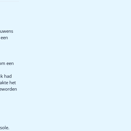
rouwens
 een
 om een
ik had
akte het
 geworden
sole.