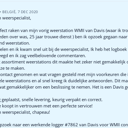
•
BELGIË
,
7 DEC 2020
 weerspecialist,
efect raken van mijn vorig weerstation WMII van Davis (waar ik t
eden over was, 25 jaar trouwe dienst ) ben ik opzoek gegaan naar
nd weerstation.
len en ik kwam snel uit bij de weerspecialist, Ik heb het logboek
eegd en ik zag veelbelovende commentaren.
 assortiment weerstations dit maakte het zeker niet gemakkelijk
uze te maken.
contact genomen en wat vragen gesteld met mijn voorkeuren die 
le weerstations en al snel kreeg ik duidelijke antwoorden. Dit ma
wat gemakkelijker om een beslissing te nemen. Het is een Davis
g geplaatst, snelle levering, keurig verpakt en correct.
 koopt in vertrouwen met een perfecte service!
 weerspecialist, chapeau!
opzoek naar een werkende logger #7862 van Davis voor WMII con