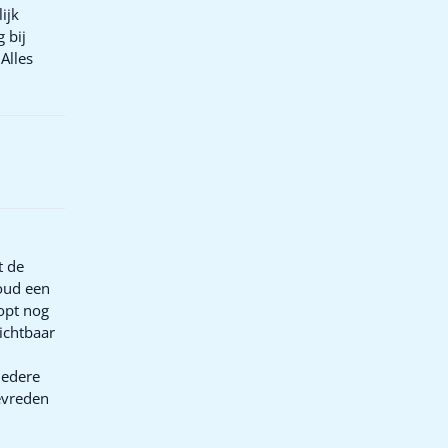
ijk
 bij
Alles
t de
oud een
opt nog
zichtbaar
iedere
tevreden