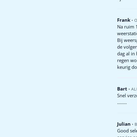
Frank
•
Na ruim 
weerstat
Bij weers
de volge
dag al in
regen wo
keurig do
Bart
•
AL
Snel verzonde
........
Julian
•
Good sele