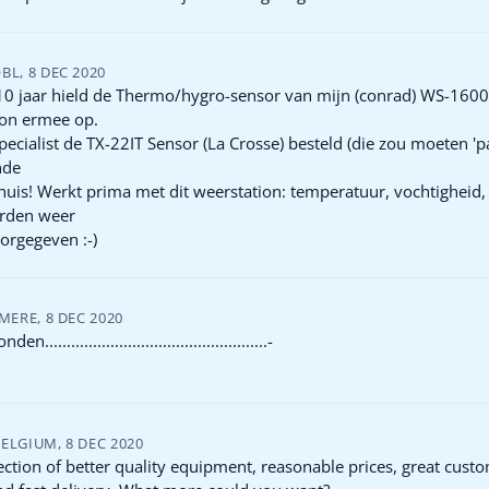
OBL
,
8 DEC 2020
10 jaar hield de Thermo/hygro-sensor van mijn (conrad) WS-1600
ion ermee op.
pecialist de TX-22IT Sensor (La Crosse) besteld (die zou moeten 'p
nde
 huis! Werkt prima met dit weerstation: temperatuur, vochtigheid
rden weer
orgegeven :-)
MERE
,
8 DEC 2020
n...................................................-
BELGIUM
,
8 DEC 2020
ction of better quality equipment, reasonable prices, great cust