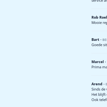
service a
Rob Roel
Mooie reg
Bart
•
B
Goede sit
Marcel
•
Prima mat
Arend
•
Sinds de 
Het blijf
Ook tele