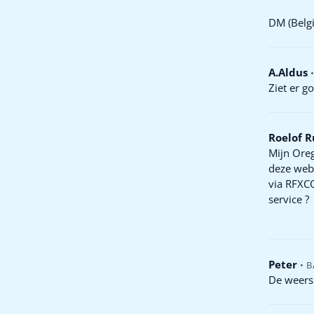
DM (Belgi
A.Aldus
Ziet er g
Roelof R
Mijn Oreg
deze webs
via RFXC
service ?
Peter
•
B
De weersp