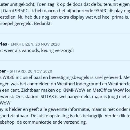
itenunit gekocht. Toen zag ik op de doos dat de buitenunit eigenl
j Garni 935PC. Ik heb daarna het bijbehorende 935PC display nog
stellen. Nu heb dus nog een extra display wat wel heel prima is. 
soepel geregeld. Bedankt!
ries
•
ENKHUIZEN
,
20 NOV 2020
kt weer als vanouds, keurig verzorgd!
oer
•
SITTARD
,
20 NOV 2020
 W830 inclusief paal en bevestigingsbeugels is snel geleverd. Me
ingen was het aanmelden op WeatherUnderground en Weathercl
van een cent. Zichtbaar maken op KNMI-WoW en MetOffice WoW lo
gewenst. Ons station ISITTA8 is wel aangemeld, maar is (nog) niet 
-WoW.
ay is helder en geeft alle gewenste informatie, maar is niet onder 
goed zichtbaar. De juiste opstelling is dus belangrijk. Verder dik 
ebshop, de communicatie ende verzending.