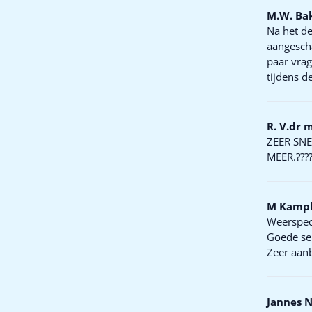
M.W. Ba
Na het de
aangescha
paar vrag
tijdens d
R. V.dr 
ZEER SNE
MEER.?????
M Kamp
Weerspeci
Goede ser
Zeer aan
Jannes N