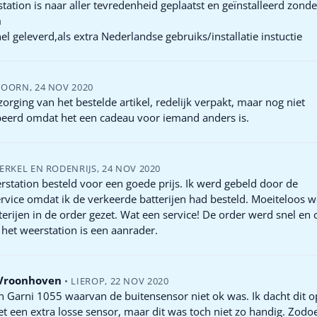
tation is naar aller tevredenheid geplaatst en geïnstalleerd zonde
m
el geleverd,als extra Nederlandse gebruiks/installatie instuctie
HOORN
,
24 NOV 2020
zorging van het bestelde artikel, redelijk verpakt, maar nog niet
beerd omdat het een cadeau voor iemand anders is.
ERKEL EN RODENRIJS
,
24 NOV 2020
station besteld voor een goede prijs. Ik werd gebeld door de
rvice omdat ik de verkeerde batterijen had besteld. Moeiteloos 
tterijen in de order gezet. Wat een service! De order werd snel en 
 het weerstation is een aanrader.
 Vroonhoven
•
LIEROP
,
22 NOV 2020
n Garni 1055 waarvan de buitensensor niet ok was. Ik dacht dit o
t een extra losse sensor, maar dit was toch niet zo handig. Zod