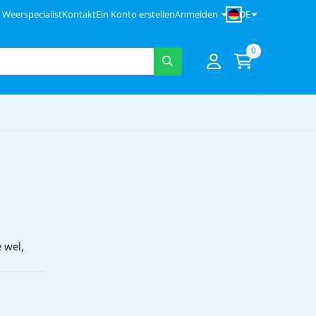
DE
Weerspecialist
Kontakt
Ein Konto erstellen
Anmelden
0
 wel,