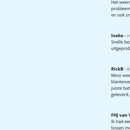
Het weers
problee
en ook sn
Ineke
•
Snelle be
uitgepro
RickB
•
B
Mooi weer
klantense
juiste ba
geleverd,
FHJ van
Ik had ee
lossen me