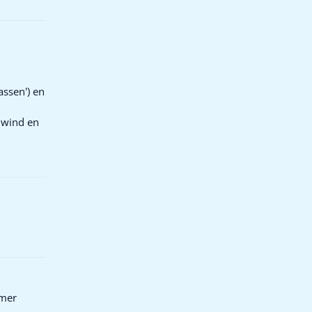
assen') en
, wind en
omer