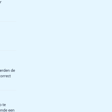
r
werden de
correct
p te
oende een