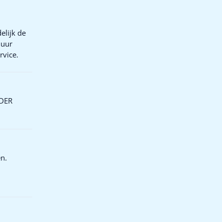
elijk de
 uur
rvice.
/DER
en.