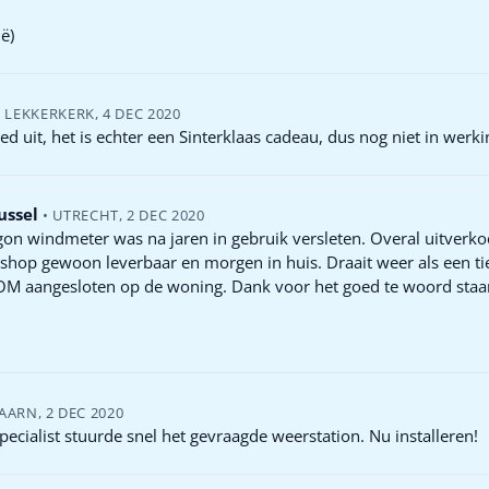
ë)
•
LEKKERKERK
,
4 DEC 2020
oed uit, het is echter een Sinterklaas cadeau, dus nog niet in werki
ussel
•
UTRECHT
,
2 DEC 2020
on windmeter was na jaren in gebruik versleten. Overal uitverkoc
hop gewoon leverbaar en morgen in huis. Draait weer als een tie
OM aangesloten op de woning. Dank voor het goed te woord staa
AARN
,
2 DEC 2020
ecialist stuurde snel het gevraagde weerstation. Nu installeren!