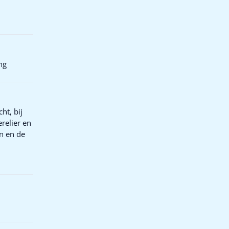
ng
ht, bij
relier en
n en de