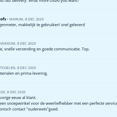
nd fast delivery. What more could you want?
ofs
•
MARUM
,
8 DEC 2020
enmeter, makkelijk te gebruiken! snel geleverd
ENNEKOM
,
8 DEC 2020
e, snelle verzending en goede communicatie. Top.
TEGELEN
,
8 DEC 2020
erialen en prima levering.
EDE
,
8 DEC 2020
vorige eeuw al klant.
t een snoepwinkel voor de weerliefhebber met een perfecte servic
fonisch contact "ouderwets"goed.