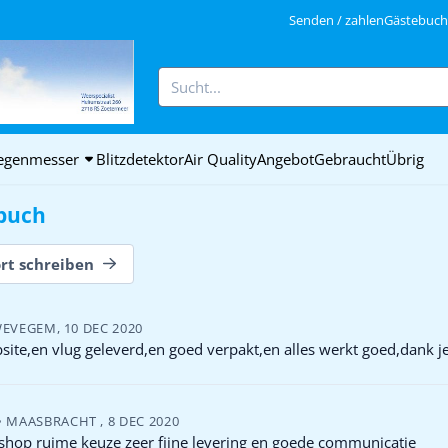
ookies zulassen.
Senden / zahlen
Gästebuch 
Suche
egenmesser
Blitzdetektor
Air Quality
Angebot
Gebraucht
Übrig
buch
rt schreiben
WEVEGEM
,
10 DEC 2020
ite,en vlug geleverd,en goed verpakt,en alles werkt goed,dank je
•
MAASBRACHT
,
8 DEC 2020
shop ruime keuze zeer fijne levering en goede communicatie