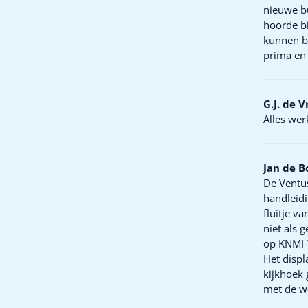
nieuwe bu
hoorde bi
kunnen be
prima en 
G.J. de V
Alles wer
Jan de B
De Ventus
handleid
fluitje 
niet als 
op KNMI
Het displ
kijkhoek 
met de w