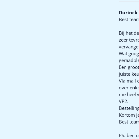
Durinck
Best team
Bij het d
zeer tevr
vervange
Wat googe
geraadpl
Een groot
juiste ke
Via mail 
over enke
me heel 
VP2.
Bestellin
Kortom je
Best team
PS: ben 