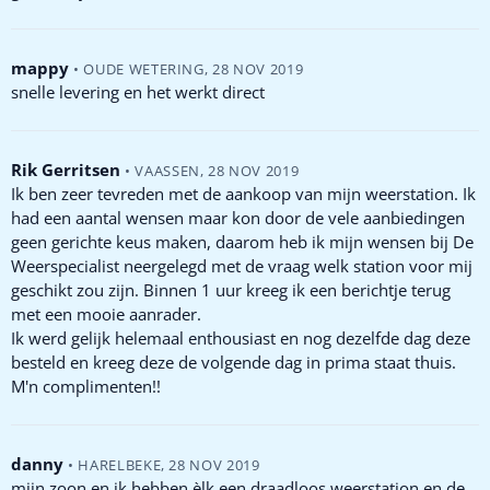
mappy
•
OUDE WETERING
,
28 NOV 2019
snelle levering en het werkt direct
Rik Gerritsen
•
VAASSEN
,
28 NOV 2019
Ik ben zeer tevreden met de aankoop van mijn weerstation. Ik
had een aantal wensen maar kon door de vele aanbiedingen
geen gerichte keus maken, daarom heb ik mijn wensen bij De
Weerspecialist neergelegd met de vraag welk station voor mij
geschikt zou zijn. Binnen 1 uur kreeg ik een berichtje terug
met een mooie aanrader.
Ik werd gelijk helemaal enthousiast en nog dezelfde dag deze
besteld en kreeg deze de volgende dag in prima staat thuis.
M'n complimenten!!
danny
•
HARELBEKE
,
28 NOV 2019
mijn zoon en ik hebben èlk een draadloos weerstation,en de