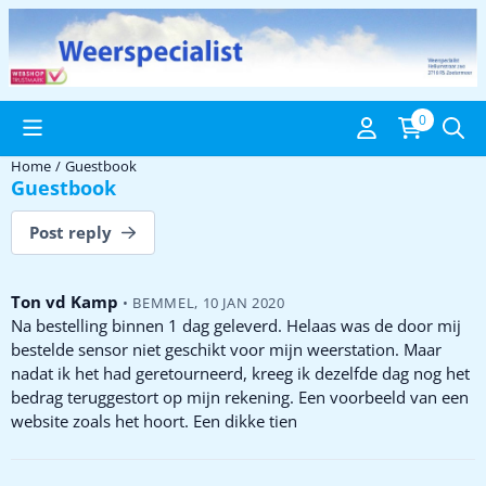
Cookie preferences are available. Choose settings or allow all coo
0
Home
/
Guestbook
Guestbook
Post reply
Ton vd Kamp
•
BEMMEL
,
10 JAN 2020
Na bestelling binnen 1 dag geleverd. Helaas was de door mij
bestelde sensor niet geschikt voor mijn weerstation. Maar
nadat ik het had geretourneerd, kreeg ik dezelfde dag nog het
bedrag teruggestort op mijn rekening. Een voorbeeld van een
website zoals het hoort. Een dikke tien