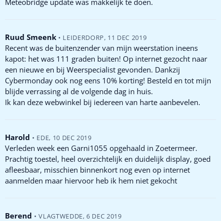
Meteobridge update was makkelijk te doen.
Ruud Smeenk
•
LEIDERDORP
,
11 DEC 2019
Recent was de buitenzender van mijn weerstation ineens
kapot: het was 111 graden buiten! Op internet gezocht naar
een nieuwe en bij Weerspecialist gevonden. Dankzij
Cybermonday ook nog eens 10% korting! Besteld en tot mijn
blijde verrassing al de volgende dag in huis.
Ik kan deze webwinkel bij iedereen van harte aanbevelen.
Harold
•
EDE
,
10 DEC 2019
Verleden week een Garni1055 opgehaald in Zoetermeer.
Prachtig toestel, heel overzichtelijk en duidelijk display, goed
afleesbaar, misschien binnenkort nog even op internet
aanmelden maar hiervoor heb ik hem niet gekocht
Berend
•
VLAGTWEDDE
,
6 DEC 2019