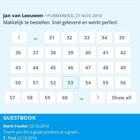
Jan van Leeuwen
•
PURMEREND
,
27 NOV 2019
Makkelijk te bestellen. Snel geleverd en werkt perfect.
...
31
32
33
34
35
36
37
38
39
40
41
42
43
44
45
46
47
48
49
50
51
52
53
54
55
56
57
58
59
60
...
Show all
GUESTBOOK
Mark Fowler
25.10.2014
Thank you for a great product at a great...
T. Trui
22.10.2014