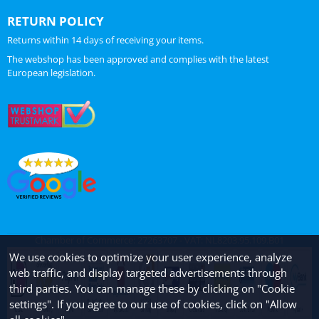
RETURN POLICY
Returns within 14 days of receiving your items.
The webshop has been approved and complies with the latest
European legislation.
Chamber of Commerce: 27263707 - VAT: NL8203.95.109.B01
We use cookies to optimize your user experience, analyze
web traffic, and display targeted advertisements through
third parties. You can manage these by clicking on "Cookie
settings". If you agree to our use of cookies, click on "Allow