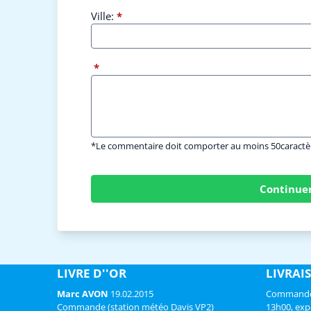
Ville:
*
*
*Le commentaire doit comporter au moins 50caractè
Continue
LIVRE D''OR
LIVRAI
Marc AVON
19.02.2015
Commandé l
Commande (station météo Davis VP2)
13h00, exp