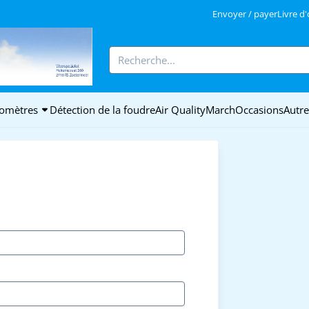
autorisez tous les cookies.
Envoyer / payer
Livre d
Rechercher
iomètres
Détection de la foudre
Air Quality
March
Occasions
Autre