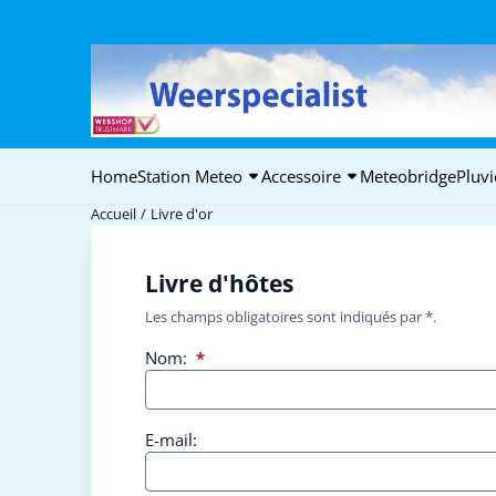
Préférences de cookies disponibles. Choisissez les paramètres ou 
Home
Station Meteo
Accessoire
Meteobridge
Pluv
Accueil
/
Livre d'or
Livre d'hôtes
Les champs obligatoires sont indiqués par *.
Nom:
*
E-mail: