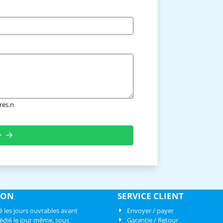
res.n
r
SON
SERVICE CLIENT
es jours ouvrables avant
Envoyer / payer
édié le jour même, sous
Garantie / Retour