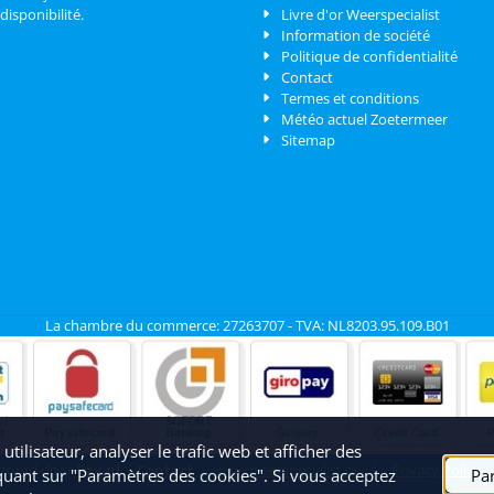
disponibilité.
Livre d'or Weerspecialist
Information de société
Politique de confidentialité
Contact
Termes et conditions
Météo actuel Zoetermeer
Sitemap
La chambre du commerce: 27263707 - TVA: NL8203.95.109.B01
tilisateur, analyser le trafic web et afficher des
rzorgd door
Pay.nl
Contact
www.weerspecialist.nl
|
Privacy Policy
liquant sur "Paramètres des cookies". Si vous acceptez
Pa