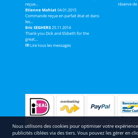
reçue...
réserve de 
Etienne Mahiat
04.01.2015
Commande reçue en parfait état et dans
les...
Eric SEGHERS
25.11.2014
Thank you Dick and Elsbeth for the
great...
Lire tous les messages
Nous utilisons des cookies pour optimiser votre expérience u
Alle betalingen worden ve
publicités ciblées via des tiers. Vous pouvez les gérer en c