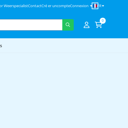
FR
'or Weerspecialist
Contact
Cré er uncompte
Connexion
0
s