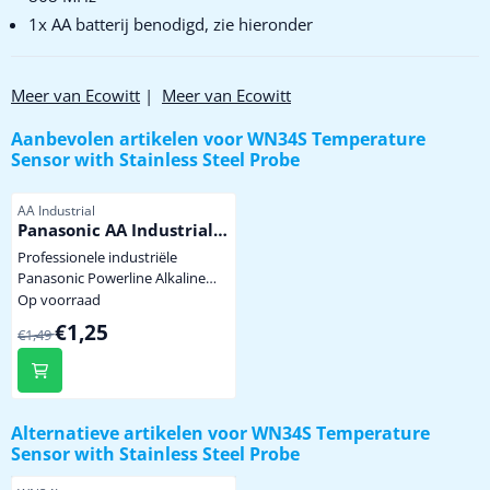
1x AA batterij benodigd, zie hieronder
Meer van Ecowitt
|
Meer van Ecowitt
Aanbevolen artikelen voor
WN34S Temperature
Sensor with Stainless Steel Probe
Artikelnummer
AA Industrial
Panasonic AA Industrial
Powerline
Professionele industriële
Panasonic Powerline Alkaline
batterij met hoge capaciteit dus
Op voorraad
minder vaak batterijen wisselen.
Van 1,49 voor 1,25
€1,25
€1,49
Niet te koop in de winkel. penlite
model AA prijs per stuk
Alternatieve artikelen voor
WN34S Temperature
Sensor with Stainless Steel Probe