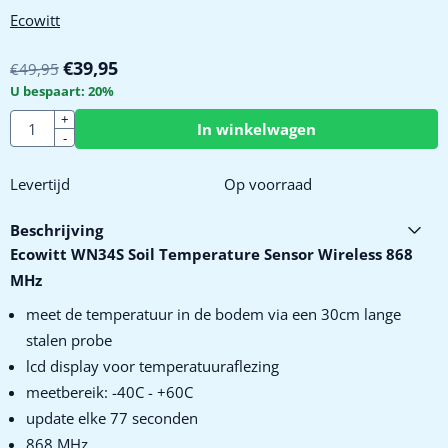
Ecowitt
€
39,95
€
49,95
U bespaart:
20
%
Aantal
+
In winkelwagen
-
Levertijd
Op voorraad
Beschrijving
Ecowitt WN34S Soil Temperature Sensor Wireless 868
MHz
meet de temperatuur in de bodem via een 30cm lange
stalen probe
lcd display voor temperatuuraflezing
meetbereik: -40C - +60C
update elke 77 seconden
868 MHz