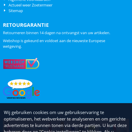
Actueel weer Zoetermeer
Sitemap
RETOURGARANTIE
Retourneren binnen 14 dagen na ontvangst van uw artikelen.
Webshop is gekeurd en voldoet aan de nieuwste Europese
wetgeving.
Wij gebruiken cookies om uw gebruikservaring te
KvK: 27263707 - Btw: NL8203.95.109.B01
optimaliseren, het webverkeer te analyseren en om gerichte
advertenties te kunnen tonen via derde partijen. U kunt deze
beheren door op "Cookie instellingen" te klikken. Als u