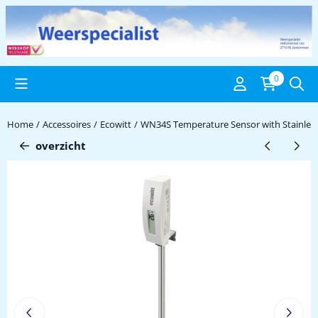
Cookievoorkeuren zijn beschikbaar. Kies instellingen of sta alle c
0
Home
/
Accessoires
/
Ecowitt
/
WN34S Temperature Sensor with Stainless
overzicht