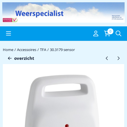
Cookievoorkeuren zijn beschikbaar. Kies instellingen of sta alle c
0
Home
/
Accessoires
/
TFA
/
30.3179 sensor
overzicht