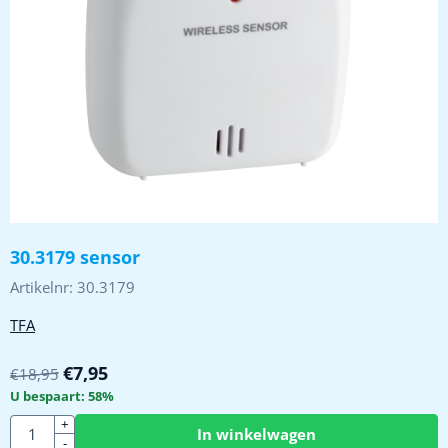
30.3179 sensor
Artikelnr:
30.3179
TFA
€
7,95
€
18,95
U bespaart:
58
%
Aantal
+
In winkelwagen
-