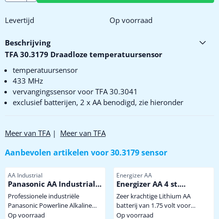
Levertijd
Op voorraad
Beschrijving
TFA 30.3179 Draadloze temperatuursensor
temperatuursensor
433 MHz
vervangingssensor voor TFA 30.3041
exclusief batterijen, 2 x AA benodigd, zie hieronder
Meer van TFA
|
Meer van TFA
Aanbevolen artikelen voor
30.3179 sensor
Artikelnummer
Artikelnummer
AA Industrial
Energizer AA
Panasonic AA Industrial
Energizer AA 4 st.
Powerline
Extreem krachtige
Professionele industriële
Zeer krachtige Lithium AA
Winterbestendige
Panasonic Powerline Alkaline
batterij van 1.75 volt voor
Lithium Batterij
batterij met hoge capaciteit dus
gebruik onder extreem zware
Op voorraad
Op voorraad