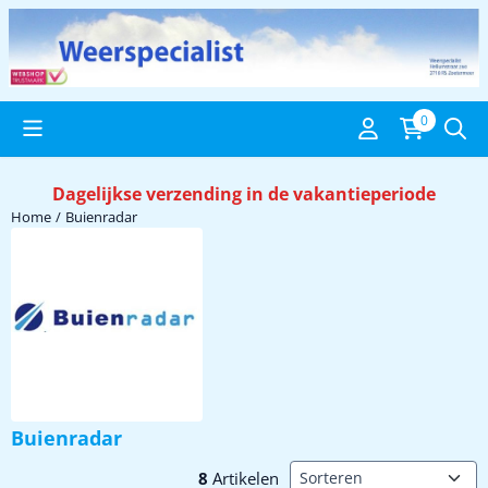
Cookievoorkeuren zijn beschikbaar. Kies instellingen of sta alle c
0
Dagelijkse verzending in de vakantieperiode
Home
/
Buienradar
Buienradar
Sorteermethode
8
Artikelen