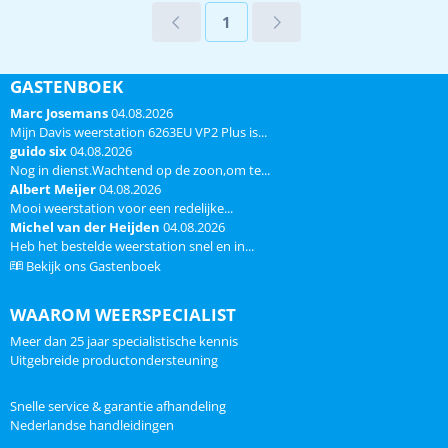
zijn direct zichtbaar op het
4.1.2) binnen en
1
overzichtelijke display.
buitentemperatuur binnen en
Belangrijke eigenschappen: 3 in
buitenluchtvochtigheid ge...
1 weerstation met meerdere
sensoren ...
GASTENBOEK
Marc Josemans
04.08.2026
Mijn Davis weerstation 6263EU VP2 Plus is...
guido six
04.08.2026
Nog in dienst.Wachtend op de zoon,om te...
Albert Meijer
04.08.2026
Mooi weerstation voor een redelijke...
Michel van der Heijden
04.08.2026
Heb het bestelde weerstation snel en in...
Bekijk ons Gastenboek
WAAROM WEERSPECIALIST
Meer dan 25 jaar specialistische kennis
Uitgebreide productondersteuning
Snelle service & garantie afhandeling
Nederlandse handleidingen