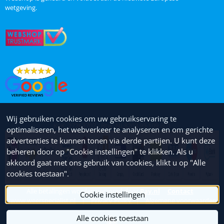
wetgeving.
Wij gebruiken cookies om uw gebruikservaring te
KvK: 27263707 - Btw: NL8203.95.109.B01
optimaliseren, het webverkeer te analyseren en om gerichte
advertenties te kunnen tonen via derde partijen. U kunt deze
beheren door op "Cookie instellingen" te klikken. Als u
akkoord gaat met ons gebruik van cookies, klikt u op "Alle
cookies toestaan".
Alle betalingen worden verzorgd door
Pay.nl
Contact
Cookie instellingen
www.weerspecialist.nl
|
Privacy Policy
|
Algemene voorwaarden
Alle cookies toestaan