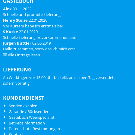
GÄSTEBUCH
Spatwaterdichte behuizing met
RFXCOM USB ...
Alex
30.11.2022
LED ind...
Schnelle und prombte Lieferung!
Henry Stolze
22.01.2020
Vor Kurzem habe ich erstmals bei...
S Kuske
22.01.2020
Schnelle Lieferung, zuvorkommende und...
Jürgen Buttler
02.06.2019
Hallo zusammen, sorry das ich mich erst...
Alle Einträge lesen
LIEFERUNG
An Werktagen vor 13:00 Uhr bestellt, am selben Tag versendet,
sofern vorrätig.
KUNDENDIENST
Senden / zahlen
Garantie / Rücksenden
Gästebuch Weerspecialist
Betriebsinformation
Datenschutz-Bestimmungen
Kontakt