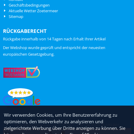
Geschäftsbedingungen
Aktuelle Wetter Zoetermeer
Sitemap
RÜCKGABERECHT
Rückgabe innerhalb von 14 Tagen nach Erhalt Ihrer Artikel
ChatGPT zei:
Der Webshop wurde geprüft und entspricht der neuesten
europäischen Gesetzgebung.
Wir verwenden Cookies, um Ihre Benutzererfahrung zu
optimieren, den Webverkehr zu analysieren und
Handelsregisterauszug: 27263707 - USt.: NL8203.95.109.B01
zielgerichtete Werbung über Dritte anzeigen zu können. Sie