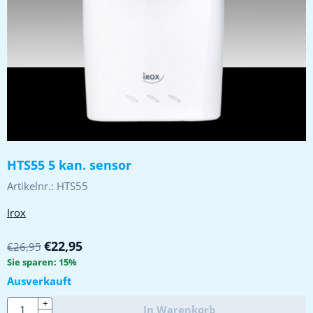
HTS55 5 kan. sensor
Artikelnr.:
HTS55
Irox
€
22,95
€
26,95
Sie sparen:
15
%
Ausverkauft
Anzahl
+
In Warenkorb