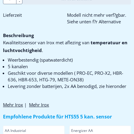
-
Lieferzeit
Modell nicht mehr verf?gbar.
Siehe unten f?r Alternative
Beschreibung
Kwaliteitssensor van Irox met aflezing van
temperatuur en
luchtvochtigheid
.
Weerbestendig (spatwaterdicht)
5 kanalen
Geschikt voor diverse modellen ( PRO-EC, PRO-X2, HBR-
636, HBR-653, HTG-79, METE-ON38)
Levering zonder batterijen, 2x AA benodigd, zie hieronder
Mehr Irox
|
Mehr Irox
Empfohlene Produkte für
HTS55 5 kan. sensor
Artikelnummer
Artikelnummer
AA Industrial
Energizer AA