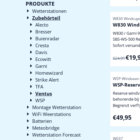
PRODUKTE
stuks aansluitbaar zowel
alswel buiten 
Wetterstationen
eventueel i.c.
Zubehörteil
Artikelnummer
W830 Windcup
hieronder (optioneel
Alecto
W830 Windc
zonder batteri
Bresser
benodigd, opti
W830 / Garni 9
Buienradar
hieronder
SBS-WS-500 R
Cresta
standaard wo
Sofort versand
meegeleverd b
Davis
Von 24,95 fü
€19,
W830, Garni 94
€24,95
Ecowitt
WS-500 of Ale
Garni
weerstation passen alléén op
Homewizard
een Ventus W8
Artikelnummer
WSP-Windvaan
Strike Alert
Steinberg SBS-
WSP-Reser
TFA
WS-5500 weers
Ventus
Reserve windv
behorende bij
WSP
solar powered
Begrenzt verf
Montage Wetterstation
diverse modelle
WiFi Weerstations
Preis: 49,95
€49,95
Sinus, Nexus,
Batterien
Cresta WXR 70
Meteobridge
815LM, PMT-980 Div
Wetterstation Forecast
modellen van I
Artikelnummer
W037