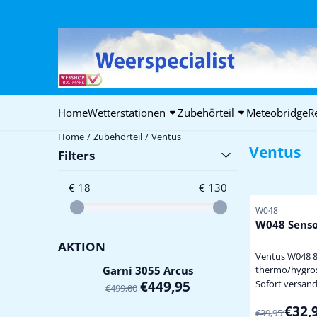
Cookie-Einstellungen verfügbar. Einstellungen wählen oder alle C
Home
Wetterstationen
Zubehörteil
Meteobridge
R
Home
/
Zubehörteil
/
Ventus
Ventus
Filters
€ 18
€ 130
Artikelnummer
W048
W048 Sens
AKTION
Ventus W048 
Garni 3055 Arcus
thermo/hygros
sluit alleen a
€
449,95
Sofort versand
€
499,00
weerstation m
Von 39,95 fü
€32,
W815 en W850 maximaal nog 
€39,95