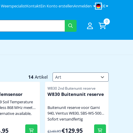
DE
Weerspecialist
Kontakt
Ein Konto erstellen
Anmelden
0
Sortiermethode
14
Artikel
er
Artikelnummer
W830 2nd Buitenunit reserve
demsensor
W830 Buitenunit reserve
 Soil Temperature
Buitenunit reserve voor Garni
ss 868 MHz meet
940, Ventus W830, SBS-WS-500
tuur en bodemvocht
ternative available,
en Alecto WS-5500 weerstation
via een 17 cm lange
Sofort versandfertig
standaard wordt er één
uut
 für 34,95
Von 149,95 für 129,95
,95
€129,95
buitenunit meegeleverd bij een
Hz alleen
€149,95