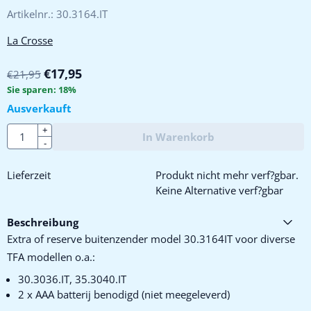
Artikelnr.:
30.3164.IT
La Crosse
€
17,95
€
21,95
Sie sparen:
18
%
Ausverkauft
Anzahl
+
In Warenkorb
-
Lieferzeit
Produkt nicht mehr verf?gbar.
Keine Alternative verf?gbar
Beschreibung
Extra of reserve buitenzender model 30.3164IT voor diverse
TFA modellen o.a.:
30.3036.IT, 35.3040.IT
2 x AAA batterij benodigd (niet meegeleverd)