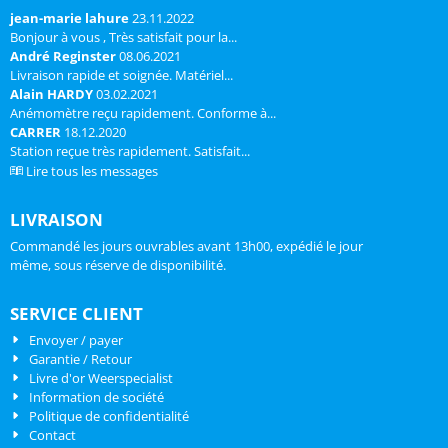
Deze weerdienst is en blijft
jean-marie lahure
23.11.2022
volledig gratis ...
Bonjour à vous , Très satisfait pour la...
André Reginster
08.06.2021
Livraison rapide et soignée. Matériel...
Alain HARDY
03.02.2021
Anémomètre reçu rapidement. Conforme à...
CARRER
18.12.2020
Station reçue très rapidement. Satisfait...
Lire tous les messages
LIVRAISON
Commandé les jours ouvrables avant 13h00, expédié le jour
même, sous réserve de disponibilité.
SERVICE CLIENT
Envoyer / payer
Garantie / Retour
Livre d'or Weerspecialist
Information de société
Politique de confidentialité
Contact