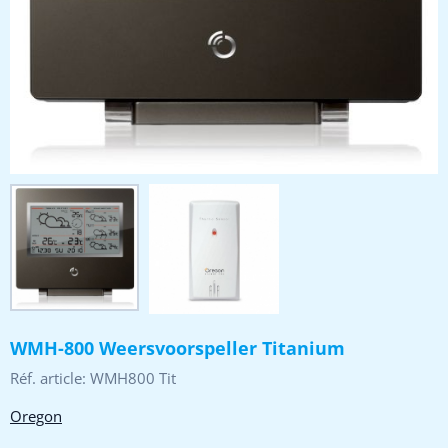
WMH-800 Weersvoorspeller Titanium
Réf. article:
WMH800 Tit
Oregon