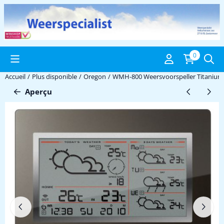
Préférences de cookies disponibles. Choisissez les paramètres ou 
0
Accueil
/
Plus disponible
/
Oregon
/
WMH-800 Weersvoorspeller Titanium
Aperçu