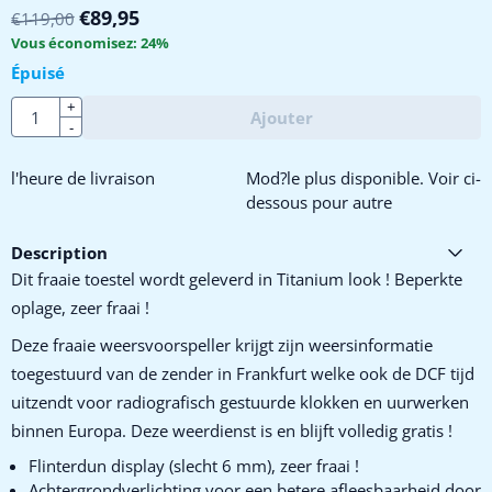
€
89,95
€
119,00
Vous économisez:
24
%
Épuisé
Quantité
+
Ajouter
-
l'heure de livraison
Mod?le plus disponible. Voir ci-
dessous pour autre
Description
Dit fraaie toestel wordt geleverd in Titanium look ! Beperkte
oplage, zeer fraai !
Deze fraaie weersvoorspeller krijgt zijn weersinformatie
toegestuurd van de zender in Frankfurt welke ook de DCF tijd
uitzendt voor radiografisch gestuurde klokken en uurwerken
binnen Europa. Deze weerdienst is en blijft volledig gratis !
Flinterdun display (slecht 6 mm), zeer fraai !
Achtergrondverlichting voor een betere afleesbaarheid door