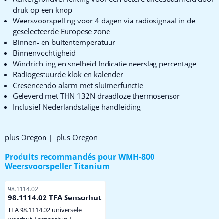
druk op een knop
Weersvoorspelling voor 4 dagen via radiosignaal in de
geselecteerde Europese zone
Binnen- en buitentemperatuur
Binnenvochtigheid
Windrichting en snelheid Indicatie neerslag percentage
Radiogestuurde klok en kalender
Cresencendo alarm met sluimerfunctie
Geleverd met THN 132N draadloze thermosensor
Inclusief Nederlandstalige handleiding
plus Oregon
|
plus Oregon
Produits recommandés pour
WMH-800
Weersvoorspeller Titanium
Référence
98.1114.02
98.1114.02 TFA Sensorhut
TFA 98.1114.02 universele