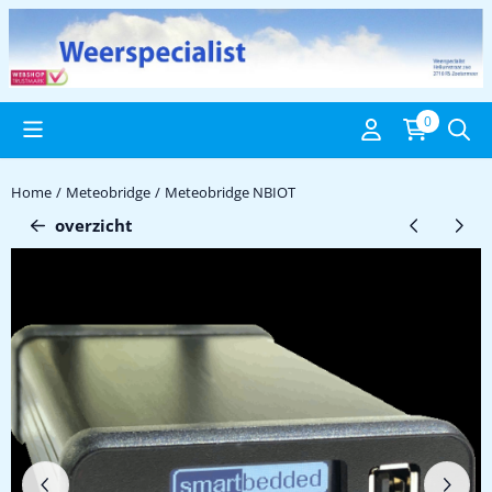
Cookievoorkeuren zijn beschikbaar. Kies instellingen of sta alle c
0
Home
/
Meteobridge
/
Meteobridge NBIOT
overzicht