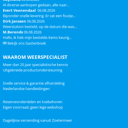
buis levering zonder paal of
vuilzeef incl. batterij en
Al diverse aankopen gedaan, alle naar...
buis...
montagemateriaa...
Evert Veenendaal
06.08.2026
Bijzonder snelle levering. Er zat een foutje...
Dirk Janssen
06.08.2026
Weerstation besteld, op de datum die was...
M.Berends
06.08.2026
Hallo, ik heb mijn bestelde items keurig...
Bekijk ons Gastenboek
WAAROM WEERSPECIALIST
Meer dan 25 jaar specialistische kennis
Uitgebreide productondersteuning
Snelle service & garantie afhandeling
Nederlandse handleidingen
Reserveonderdelen en toebehoren
Eigen voorraad, geen lege webshop
Dagelijkse verzending vanuit Zoetermeer