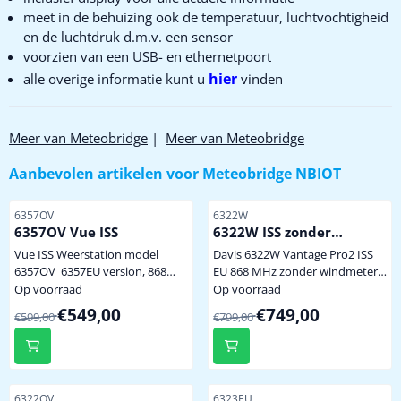
meet in de behuizing ook de temperatuur, luchtvochtigheid
en de luchtdruk d.m.v. een sensor
voorzien van een USB- en ethernetpoort
hier
alle overige informatie kunt u
vinden
Meer van Meteobridge
|
Meer van Meteobridge
Aanbevolen artikelen voor
Meteobridge NBIOT
Artikelnummer
Artikelnummer
6357OV
6322W
6357OV Vue ISS
6322W ISS zonder
windmeter
Vue ISS Weerstation model
Davis 6322W Vantage Pro2 ISS
6357OV 6357EU version, 868
EU 868 MHz zonder windmeter
MHz levering zonder display en
nieuwste uitvoering, levering
Op voorraad
Op voorraad
netadapter, alleen het
zonder windmeter volgens
Van 599,00 voor 549,00
Van 799,00 voor 749,00
€549,00
€749,00
€599,00
€799,00
weerstation volgens afbeelding
afbeelding incl. CR123 batterij
levering zonder buis / pijp incl.
incl. montagemateriaal
batterij, regenmeetgedeelte,
windcups en windvaan incl.
bevestigingsmateriaal voor
Artikelnummer
Artikelnummer
6322OV
6323EU