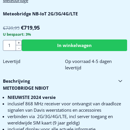
Meteobridge
Meteobridge NB-IoT 2G/3G/4G/LTE
€
719,95
€
739,95
U bespaart:
3
%
Aantal
+
In winkelwagen
-
Levertijd
Op voorraad 4-5 dagen
levertijd
Beschrijving
METEOBRIDGE NBIOT
NIEUWSTE 2024 versie
inclusief 868 MHz receiver voor ontvangst van draadloze
signalen van Davis weerstations en accessoires
verbinden via 2G/3G/4G/LTE, incl server toegang en
wereldwijde SIM kaart (9 jaar geldig)
inclusief display voor alle actuele informatie