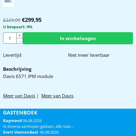
€
299,95
€
329,00
U bespaart:
9
%
Aantal
+
In winkelwagen
-
Levertijd
Niet meer leverbaar
Beschrijving
Davis 6571 IPM module
Meer van Davis
|
Meer van Davis
GASTENBOEK
Raymond
06.08.2026
Al diverse aankopen gedaan, alle naar...
Evert Veenendaal
06.08.2026