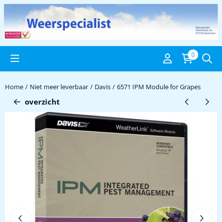
Cookievoorkeuren zijn beschikbaar. Kies instellingen of sta alle c
0
Home
/
Niet meer leverbaar
/
Davis
/
6571 IPM Module for Grapes
overzicht