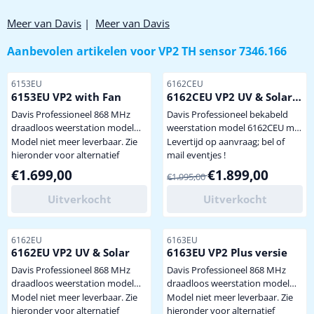
Meer van Davis
|
Meer van Davis
Aanbevolen artikelen voor
VP2 TH sensor 7346.166
Artikelnummer
Artikelnummer
6153EU
6162CEU
6153EU VP2 with Fan
6162CEU VP2 UV & Solar
bekabeld
Davis Professioneel 868 MHz
Davis Professioneel bekabeld
draadloos weerstation model
weerstation model 6162CEU met
6153EU met 24 uurs ventilator
UV en Solar sensor . Voor
Model niet meer leverbaar. Zie
Levertijd op aanvraag; bel of
voor zeer nauwkeurige meting
nauwkeurige meting van wind,
hieronder voor alternatief
mail eventjes !
van temperatuur en
neerslag, temperatuur,
Prijs: 1 699,00
Van 1 995,00 voor 1 899,00
€1.699,00
€1.899,00
€1.995,00
luchtvochtigheid. Inclusief
luchtvochtigheid. inclusief
regen- en nieuwste 2021 model
verzending binnen Nederland
Uitverkocht
Uitverkocht
windmeter inclusief verzending
inclusief console/display
inclusief console/display
afmeting display (h x b x d): 155
afmeting console, incl. antenne
x 265 x 40 mm inclusief alle
Artikelnummer
Artikelnummer
6162EU
6163EU
(h x b x d): 15,5 x 26,5 x 4 cm
Nederlandstalige handleidingen
6162EU VP2 UV & Solar
6163EU VP2 Plus versie
inclusief alle Ned...
AeroCone regenmeter specifi...
Davis Professioneel 868 MHz
Davis Professioneel 868 MHz
draadloos weerstation model
draadloos weerstation model
6162EU met UV en Solar sensor .
6163EU met UV, Solar sensor en
Model niet meer leverbaar. Zie
Model niet meer leverbaar. Zie
Voor nauwkeurige meting van
24 uurs ventilator . Meest
hieronder voor alternatief
hieronder voor alternatief