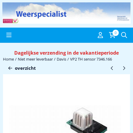
Cookievoorkeuren zijn beschikbaar. Kies instellingen of sta alle c
0
Dagelijkse verzending in de vakantieperiode
Home
/
Niet meer leverbaar
/
Davis
/
VP2 TH sensor 7346.166
overzicht