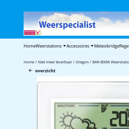
Cookievoorkeuren zijn beschikbaar. Kies instellingen of sta alle c
Home
Weerstations
Accessoires
Meteobridge
Rege
Home
/
Niet meer leverbaar
/
Oregon
/
BAR-800W Weerstati
overzicht