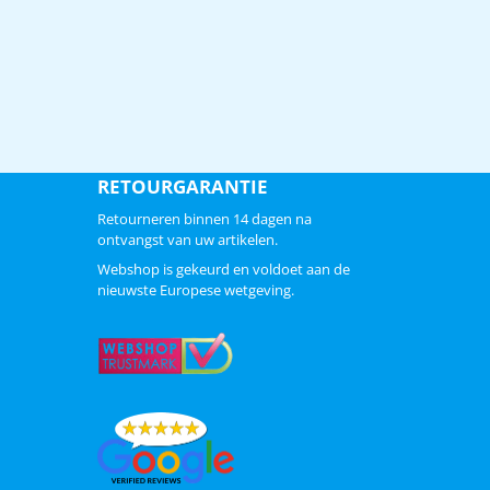
RETOURGARANTIE
Retourneren binnen 14 dagen na
ontvangst van uw artikelen.
Webshop is gekeurd en voldoet aan de
nieuwste Europese wetgeving.