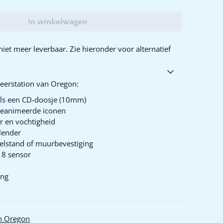
In winkelwagen
iet meer leverbaar. Zie hieronder voor alternatief
eerstation van Oregon:
als een CD-doosje (10mm)
geanimeerde iconen
 en vochtigheid
lender
felstand of muurbevestiging
18 sensor
ing
n Oregon