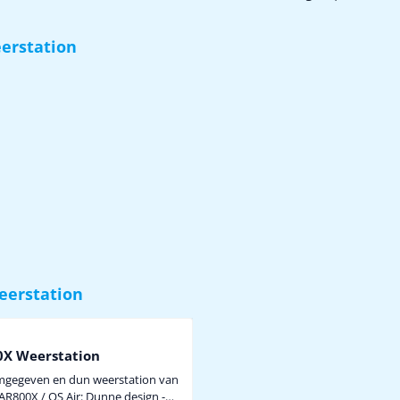
erstation
eerstation
mmer
0X Weerstation
rmgegeven en dun weerstation van
 / OS Air: Dunne design -