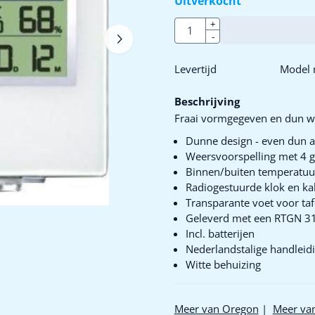
Uitverkocht
Aantal
+
-
Levertijd
Model n
Beschrijving
Fraai vormgegeven en dun w
Dunne design - even dun 
Weersvoorspelling met 4 
Binnen/buiten temperatuur
Radiogestuurde klok en ka
Transparante voet voor ta
Geleverd met een RTGN 3
Incl. batterijen
Nederlandstalige handleid
Witte behuizing
Meer van Oregon
|
Meer va