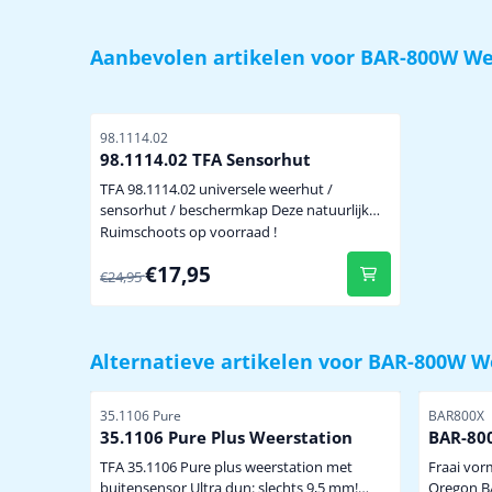
Aanbevolen artikelen voor
BAR-800W We
Artikelnummer
98.1114.02
98.1114.02 TFA Sensorhut
TFA 98.1114.02 universele weerhut /
sensorhut / beschermkap Deze natuurlijk
geventileerde TFA sensorhut kan gebruikt
Ruimschoots op voorraad !
worden voor héél veel merken en modellen
Van 24,95 voor 17,95
€17,95
temperatuur/hygrosensoren door de ruime
€24,95
afmetingen in de sensorhut. De sensor is
hierdoor volledig afgeschermd van
weersinvloeden zoals regen, hagel, sneeuw
etc. Tevens is de sensor enigszin...
Alternatieve artikelen voor
BAR-800W W
Artikelnummer
Artikelnu
35.1106 Pure
BAR800X
35.1106 Pure Plus Weerstation
BAR-80
TFA 35.1106 Pure plus weerstation met
Fraai vo
buitensensor Ultra dun: slechts 9,5 mm!
Oregon BAR800X