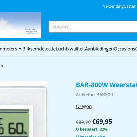
ookies toe.
Verzending
Gasten
Zoeken
nmeters
Bliksemdetectie
Luchtkwaliteit
Aanbiedingen
Occasions
on
BAR-800W Weersta
Artikelnr:
BAR800
Oregon
€
69,95
€
89,90
U bespaart:
22
%