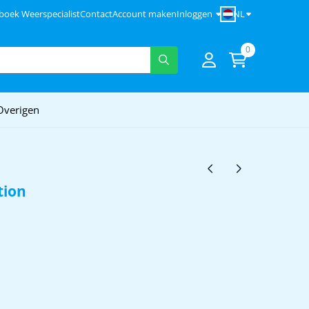
NL
boek Weerspecialist
Contact
Account maken
Inloggen
0
Overigen
tion