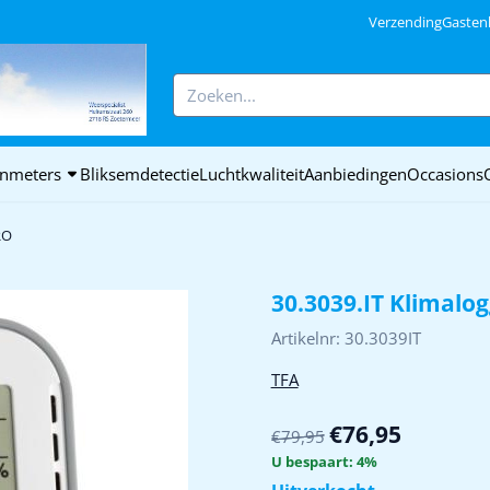
ookies toe.
Verzending
Gasten
Zoeken
nmeters
Bliksemdetectie
Luchtkwaliteit
Aanbiedingen
Occasions
RO
30.3039.IT Klimalo
Artikelnr:
30.3039IT
TFA
€
76,95
€
79,95
U bespaart:
4
%