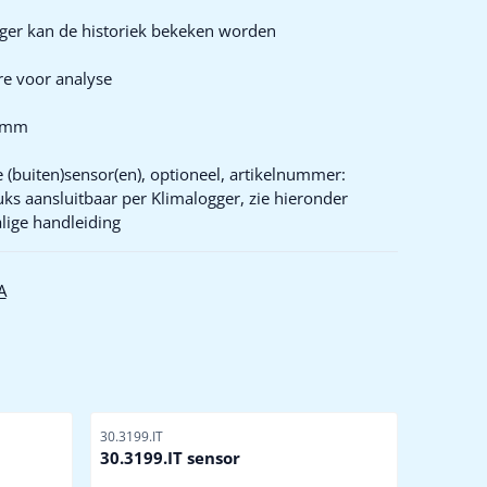
gger kan de historiek bekeken worden
are voor analyse
26mm
 (buiten)sensor(en), optioneel, artikelnummer:
ks aansluitbaar per Klimalogger, zie hieronder
lige handleiding
A
Artikelnummer
30.3199.IT
30.3199.IT sensor