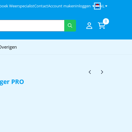
NL
boek Weerspecialist
Contact
Account maken
Inloggen
0
Overigen
gger PRO