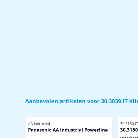
Aanbevolen artikelen voor
30.3039.IT K
Artikelnummer
Artikelnu
AA Industrial
30.3180.IT
Panasonic AA Industrial Powerline
30.3180
Draadloz