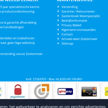
 jaar specialistische kennis
Verzending
e productondersteuning
Garantie / Retourneren
Gastenboek Weerspecialist
Bedrijfsinformatie
ice & garantie afhandeling
Privacy Beleid
se handleidingen
Algemene voorwaarden
Contact
derdelen en toebehoren
Actueel weer Zoetermeer
raad, geen lege webshop
Sitemap
 verzending vanuit Zoetermeer
KvK: 27263707 - Btw: NL8203.95.109.B01
eren, het webverkeer te analyseren en om gerichte advertenties