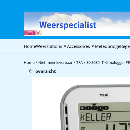
Cookievoorkeuren zijn beschikbaar. Kies instellingen of sta alle c
Home
Weerstations
Accessoires
Meteobridge
Rege
Home
/
Niet meer leverbaar
/
TFA
/
30.3039.IT Klimalogger P
overzicht