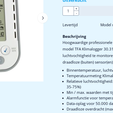
Uitverkocht
Aantal
+
-
Levertijd
Model n
Beschrijving
Hoogwaardige professionele
model TFA Klimalogger 30.31
luchtvochtigheid te monitore
draadloze (buiten) sensor(en)
Binnentemperatuur, lucht
Temperatuurmeting Klimalo
Relatieve luchtvochtighei
35-75%)
Min / max. waarden met ti
Alarmfunctie voor tempera
Data-oplag voor 50.000 dat
Draadloze overdracht (max