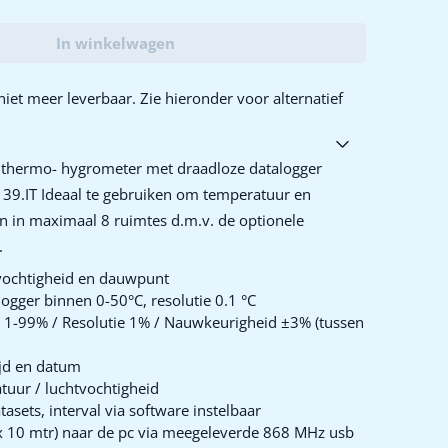
In winkelwagen
iet meer leverbaar. Zie hieronder voor alternatief
 thermo- hygrometer met draadloze datalogger
39.IT Ideaal te gebruiken om temperatuur en
n in maximaal 8 ruimtes d.m.v. de optionele
.
vochtigheid en dauwpunt
gger binnen 0-50°C, resolutie 0.1 °C
d: 1-99% / Resolutie 1% / Nauwkeurigheid ±3% (tussen
jd en datum
tuur / luchtvochtigheid
asets, interval via software instelbaar
 10 mtr) naar de pc via meegeleverde 868 MHz usb