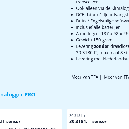
transceiver
Ook alleen via de Klimalo
DCF datum / tijdontvangst
Duits / Engelstalige softw
Inclusief alle batterijen
Afmetingen: 137 x 98 x 
Gewicht 150 gram
Levering
zonder
draadloze
30.3180.IT, maximaal 8 stu
Levering met Nederlandsta
Meer van TFA
|
Meer van TF
limalogger PRO
mmer
Artikelnummer
30.3181.it
.IT sensor
30.3181.IT sensor
e 868 MHz 30.3180 temperatuur &