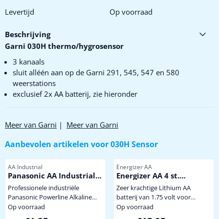
Levertijd
Op voorraad
Beschrijving
Garni 030H thermo/hygrosensor
3 kanaals
sluit alléén aan op de Garni 291, 545, 547 en 580
weerstations
exclusief 2x AA batterij, zie hieronder
Meer van Garni
|
Meer van Garni
Aanbevolen artikelen voor
030H Sensor
Artikelnummer
Artikelnummer
AA Industrial
Energizer AA
Panasonic AA Industrial
Energizer AA 4 st.
Powerline
Extreem krachtige
Professionele industriële
Zeer krachtige Lithium AA
Winterbestendige
Panasonic Powerline Alkaline
batterij van 1.75 volt voor
Lithium Batterij
batterij met hoge capaciteit dus
gebruik onder extreem zware
Op voorraad
Op voorraad
minder vaak batterijen wisselen.
omstandigheden of langdurige