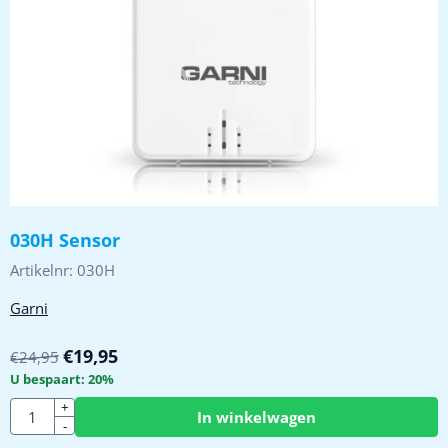
030H Sensor
Artikelnr:
030H
Garni
€
19,95
€
24,95
U bespaart:
20
%
Aantal
+
In winkelwagen
-