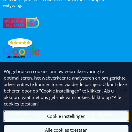
wetgeving.
Wij gebruiken cookies om uw gebruikservaring te
KvK: 27263707 - Btw: NL8203.95.109.B01
optimaliseren, het webverkeer te analyseren en om gerichte
advertenties te kunnen tonen via derde partijen. U kunt deze
beheren door op "Cookie instellingen" te klikken. Als u
akkoord gaat met ons gebruik van cookies, klikt u op "Alle
cookies toestaan".
Alle betalingen worden verzorgd door
Pay.nl
Contact
Cookie instellingen
www.weerspecialist.nl
|
Privacy Policy
|
Algemene voorwaarden
Alle cookies toestaan