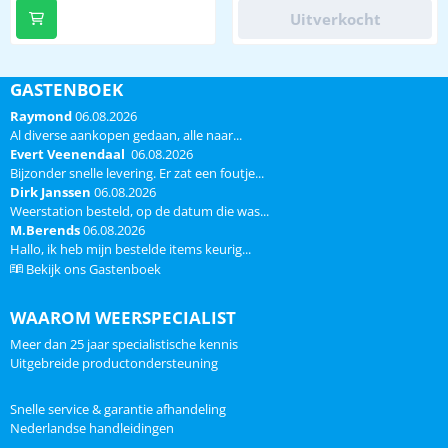
luchtvochtigheid d.m.v.
buitenluchtvochtigheid
Uitverkocht
meegeleverde draadloze 030H
uitbreidbaar met nog 2 extra
sensor uitbreidbaar met
thermo/hygrosensoren model
maximaal nog 2 stuks 030H
030H, zie hieronder
sensor, optioneel, zie hieronder
GASTENBOEK
trendindicatie d.m.v. pijltje voor
comfort indicatie binnen d.m.v.
temperatuur en
Raymond
06.08.2026
smiley luchtdruk in hPa DCF 77
luchtvochtigheid binnen en
Al diverse aankopen gedaan, alle naar...
(atoomklok) datum en tijd
buiten ...
Evert Veenendaal
06.08.2026
weersverwachti...
Bijzonder snelle levering. Er zat een foutje...
Dirk Janssen
06.08.2026
Weerstation besteld, op de datum die was...
M.Berends
06.08.2026
Hallo, ik heb mijn bestelde items keurig...
Bekijk ons Gastenboek
WAAROM WEERSPECIALIST
Meer dan 25 jaar specialistische kennis
Uitgebreide productondersteuning
Snelle service & garantie afhandeling
Nederlandse handleidingen