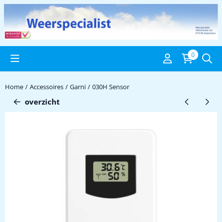
Cookievoorkeuren zijn beschikbaar. Kies instellingen of sta alle c
0
Home
/
Accessoires
/
Garni
/
030H Sensor
overzicht