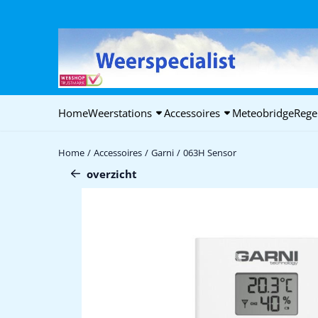
Cookievoorkeuren zijn beschikbaar. Kies instellingen of sta alle c
Home
Weerstations
Accessoires
Meteobridge
Rege
Home
/
Accessoires
/
Garni
/
063H Sensor
overzicht