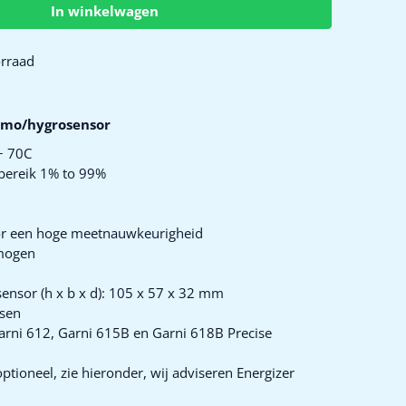
In winkelwagen
rraad
rmo/hygrosensor
+ 70C
 bereik 1% to 99%
or een hoge meetnauwkeurigheid
mogen
nsor (h x b x d): 105 x 57 x 32 mm
tsen
Garni 612, Garni 615B en Garni 618B Precise
ptioneel, zie hieronder, wij adviseren Energizer