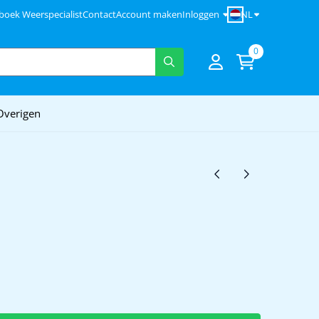
NL
boek Weerspecialist
Contact
Account maken
Inloggen
0
Overigen