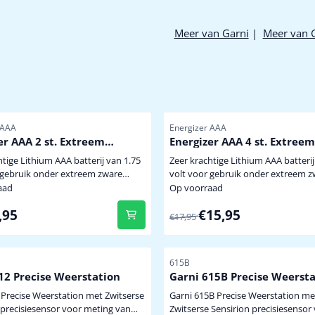
Meer van Garni
|
Meer van 
mmer
Artikelnummer
 AAA
Energizer AAA
er AAA 2 st. Extreem
Energizer AAA 4 st. Extreem
ge Winterbestendige
krachtige Winterbestendig
htige Lithium AAA batterij van 1.75
Zeer krachtige Lithium AAA batterij
 Batterij
Lithium Batterij
volt voor gebruik onder extreem zware
eden of langdurige belasting. Bij
omstandigheden of langdurige belasti
aad
Op voorraad
ratuur van -40 graden levert de
een temperatuur van -40 graden le
 voor 8,95
Van 17,95 voor 15,95
,95
€15,95
nog 70% spanning en stroom. Uitval
batterij nog 70% spanning en stroo
€17,95
riezing van batterijen in
a.g.v. bevriezing van batterijen in
soren is hiermee tot min -40
buitensensoren is hiermee tot min
tgesloten ! Tevens wordt het
graden uitgesloten ! Tevens wordt 
mmer
Artikelnummer
615B
al van de sensor sterk...
zendsignaal van de sensor sterk...
12 Precise Weerstation
Garni 615B Precise Weerst
 Precise Weerstation met Zwitserse
Garni 615B Precise Weerstation me
 precisiesensor voor meting van
Zwitserse Sensirion precisiesensor