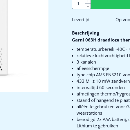
Aantal
+
-
Levertijd
Op voo
Beschrijving
Garni 063H draadloze the
temperatuurbereik -40C - 
relatieve luchtvochtigheid
3 kanalen
afleesschermpje
type chip AMS ENS210 vo
433 MHz 10 mW zendver
intervaltijd 60 seconden
afmetingen thermo/hygrose
staand of hangend te plaa
alléén te gebruiken voor 
weerstations
benodigd 2x AAA batterij, o
Lithium te gebruiken