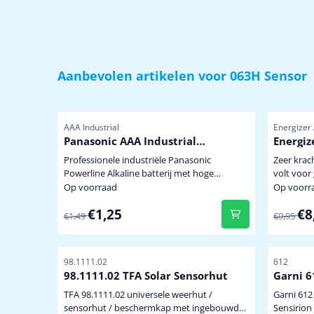
Aanbevolen artikelen voor
063H Sensor
Artikelnummer
Artikelnu
AAA Industrial
Energizer
Panasonic AAA Industrial
Energiz
Powerline
krachti
Professionele industriële Panasonic
Zeer krac
Lithium
Powerline Alkaline batterij met hoge
volt voor gebruik onder extreem zware
capaciteit dus minder vaak batterijen
omstandigh
Op voorraad
Op voorr
wisselen. Niet te koop in de winkel. mini
een tempe
Van 1,49 voor 1,25
Van 9,95
€1,25
€8
penlite model AAA prijs per stuk
batterij 
€1,49
€9,95
a.g.v. bev
buitensen
graden ui
Artikelnummer
Artikelnu
98.1111.02
612
zendsigna
98.1111.02 TFA Solar Sensorhut
Garni 6
TFA 98.1111.02 universele weerhut /
Garni 612
sensorhut / beschermkap met ingebouwde
Sensirion