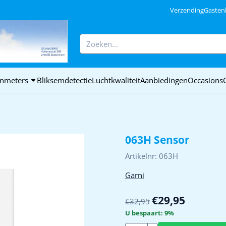
ookies toe.
Verzending
Gasten
Zoeken
nmeters
Bliksemdetectie
Luchtkwaliteit
Aanbiedingen
Occasions
063H Sensor
Artikelnr:
063H
Garni
€
29,95
€
32,95
U bespaart:
9
%