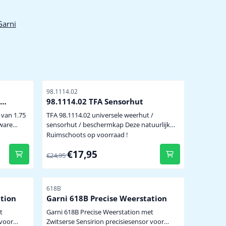
Garni
Artikelnummer
98.1114.02
98.1114.02 TFA Sensorhut
e
 van 1.75
TFA 98.1114.02 universele weerhut /
sensorhut / beschermkap Deze natuurlijk
ng. Bij
geventileerde TFA sensorhut kan gebruikt
Ruimschoots op voorraad !
vert de
worden voor héél veel merken en modellen
Van 24,95 voor 17,95
€17,95
m. Uitval
temperatuur/hygrosensoren door de ruime
€24,95
afmetingen in de sensorhut. De sensor is
 -40
hierdoor volledig afgeschermd van
het
weersinvloeden zoals regen, hagel, sneeuw
Artikelnummer
618B
etc. Tevens is de sensor enigszin...
ation
Garni 618B Precise Weerstation
t
Garni 618B Precise Weerstation met
 voor
Zwitserse Sensirion precisiesensor voor