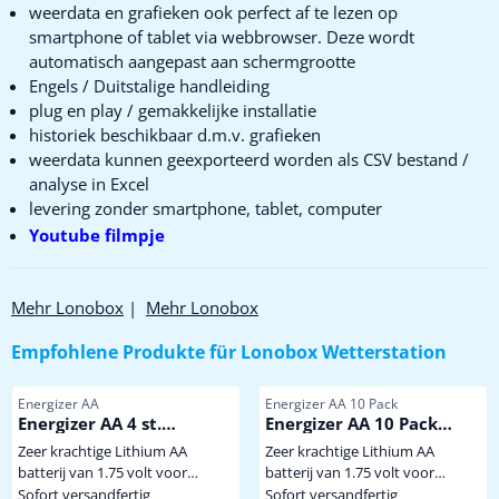
weerdata en grafieken ook perfect af te lezen op
smartphone of tablet via webbrowser. Deze wordt
automatisch aangepast aan schermgrootte
Engels / Duitstalige handleiding
plug en play / gemakkelijke installatie
historiek beschikbaar d.m.v. grafieken
weerdata kunnen geexporteerd worden als CSV bestand /
analyse in Excel
levering zonder smartphone, tablet, computer
Youtube filmpje
Mehr Lonobox
|
Mehr Lonobox
Empfohlene Produkte für
Lonobox Wetterstation
Artikelnummer
Artikelnummer
Energizer AA
Energizer AA 10 Pack
Energizer AA 4 st.
Energizer AA 10 Pack
Extreem krachtige
Extreem krachtige
Zeer krachtige Lithium AA
Zeer krachtige Lithium AA
Winterbestendige
Winterbestendige
batterij van 1.75 volt voor
batterij van 1.75 volt voor
Lithium Batterij
Lithium Batterij
gebruik onder extreem zware
gebruik onder extreem zware
Sofort versandfertig
Sofort versandfertig