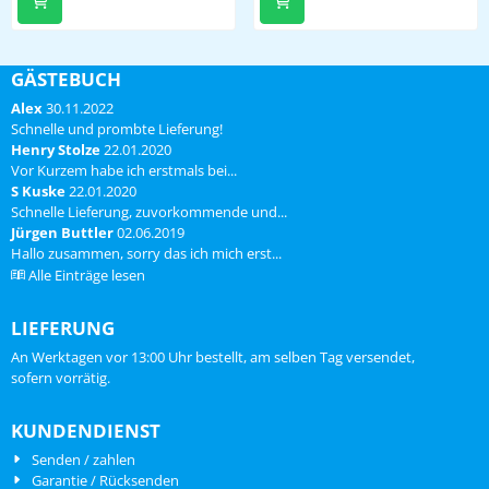
onze weerstations en
35 mm wanddikte 2.5 mm voor
accessoires levering zonder
stijve/zwiepvrije opstelling van al
muurbeugels en weerstation
onze weerstations en
(optioneel) Kwaliteitsproduct !
accessoires levering zonder
GÄSTEBUCH
muurbeugels en weerstation
Alex
30.11.2022
(optioneel) Kwaliteitsproduct !
Schnelle und prombte Lieferung!
Henry Stolze
22.01.2020
Vor Kurzem habe ich erstmals bei...
S Kuske
22.01.2020
Schnelle Lieferung, zuvorkommende und...
Jürgen Buttler
02.06.2019
Hallo zusammen, sorry das ich mich erst...
Alle Einträge lesen
LIEFERUNG
An Werktagen vor 13:00 Uhr bestellt, am selben Tag versendet,
sofern vorrätig.
KUNDENDIENST
Senden / zahlen
Garantie / Rücksenden