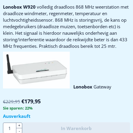
Lonobox W920
volledig draadloos 868 MHz weerstation met
draadloze windmeter, regenmeter, temperatuur en
luchtvochtigheidssensor. 868 MHz is storingsvrij, de kans op
medegebruikers (draadloze muizen, toetsenborden etc) is
klein. Het signaal is hierdoor nauwelijks onderhevig aan
storing/interferentie waardoor de reikwijdte beter is dan 433
MHz frequenties. Praktisch draadloos bereik tot 25 mtr.
Lonobox
Gateway
€
179,95
€
229,95
Sie sparen:
22
%
Ausverkauft
Anzahl
+
In Warenkorb
-