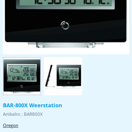
BAR-800X Weerstation
Artikelnr.:
BAR800X
Oregon