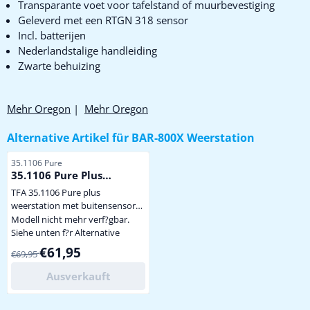
Transparante voet voor tafelstand of muurbevestiging
Geleverd met een RTGN 318 sensor
Incl. batterijen
Nederlandstalige handleiding
Zwarte behuizing
Mehr Oregon
|
Mehr Oregon
Alternative Artikel für
BAR-800X Weerstation
Artikelnummer
35.1106 Pure
35.1106 Pure Plus
Weerstation
TFA 35.1106 Pure plus
weerstation met buitensensor
Ultra dun: slechts 9,5 mm!
Modell nicht mehr verf?gbar.
Buitentemperatuur en
Siehe unten f?r Alternative
luchtvochtigheid draadloos (433
Von 69,95 für 61,95
€61,95
€69,95
MHz), zendbereik praktisch 20
meter Levering met 1 draadloze
Ausverkauft
buitensensor voor meting van
temp. en luchtvochtigheid