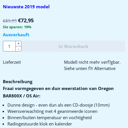
Nieuwste 2019 model
€
72,95
€
89,95
Sie sparen:
19
%
Ausverkauft
Anzahl
+
In Warenkorb
-
Lieferzeit
Modell nicht mehr verf?gbar.
Siehe unten f?r Alternative
Beschreibung
Fraai vormgegeven en dun weerstation van Oregon
BAR800X / OS Air:
Dunne design - even dun als een CD-doosje (10mm)
Weersverwachting met 4 geanimeerde iconen
Binnen/buiten temperatuur en vochtigheid
Radiogestuurde klok en kalender