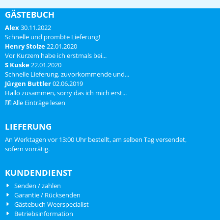
Uitbreidbaar met 2 extra
sensoren (model 30.3245 zie
GÄSTEBUCH
hieronder) Binnentemperatuur
Alex
30.11.2022
en l...
Schnelle und prombte Lieferung!
Henry Stolze
22.01.2020
Vor Kurzem habe ich erstmals bei...
S Kuske
22.01.2020
Schnelle Lieferung, zuvorkommende und...
Jürgen Buttler
02.06.2019
Hallo zusammen, sorry das ich mich erst...
Alle Einträge lesen
LIEFERUNG
An Werktagen vor 13:00 Uhr bestellt, am selben Tag versendet,
sofern vorrätig.
KUNDENDIENST
Senden / zahlen
Garantie / Rücksenden
Gästebuch Weerspecialist
Betriebsinformation