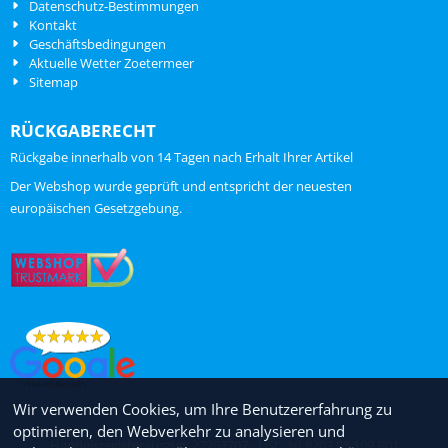
Datenschutz-Bestimmungen
Kontakt
Geschäftsbedingungen
Aktuelle Wetter Zoetermeer
Sitemap
RÜCKGABERECHT
Rückgabe innerhalb von 14 Tagen nach Erhalt Ihrer Artikel
ChatGPT zei:
Der Webshop wurde geprüft und entspricht der neuesten
europäischen Gesetzgebung.
Wir verwenden Cookies, um Ihre Benutzererfahrung zu
optimieren, den Webverkehr zu analysieren und
Handelsregisterauszug: 27263707 - USt.: NL8203.95.109.B01