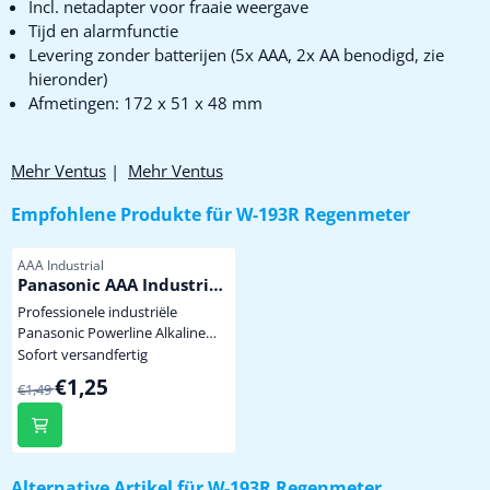
Incl. netadapter voor fraaie weergave
Tijd en alarmfunctie
Levering zonder batterijen (5x AAA, 2x AA benodigd, zie
hieronder)
Afmetingen: 172 x 51 x 48 mm
Mehr Ventus
|
Mehr Ventus
Empfohlene Produkte für
W-193R Regenmeter
Artikelnummer
AAA Industrial
Panasonic AAA Industrial
Powerline
Professionele industriële
Panasonic Powerline Alkaline
batterij met hoge capaciteit dus
Sofort versandfertig
minder vaak batterijen wisselen.
Von 1,49 für 1,25
€1,25
€1,49
Niet te koop in de winkel. mini
penlite model AAA prijs per stuk
Alternative Artikel für
W-193R Regenmeter