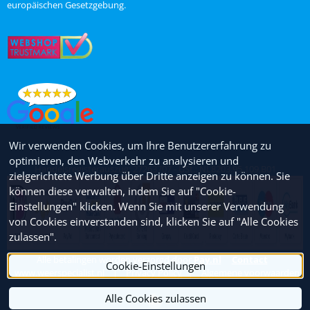
europäischen Gesetzgebung.
Wir verwenden Cookies, um Ihre Benutzererfahrung zu
optimieren, den Webverkehr zu analysieren und
Handelsregisterauszug: 27263707 - USt.: NL8203.95.109.B01
zielgerichtete Werbung über Dritte anzeigen zu können. Sie
können diese verwalten, indem Sie auf "Cookie-
Einstellungen" klicken. Wenn Sie mit unserer Verwendung
von Cookies einverstanden sind, klicken Sie auf "Alle Cookies
zulassen".
Alle betalingen worden verzorgd door
Pay.nl
Contact
Cookie-Einstellungen
www.weerspecialist.nl
|
Privacy Policy
|
Algemene voorwaarden
Alle Cookies zulassen