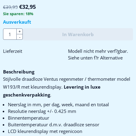
€
32,95
€
39,95
Sie sparen:
18
%
Ausverkauft
Anzahl
+
In Warenkorb
-
Lieferzeit
Modell nicht mehr verf?gbar.
Siehe unten f?r Alternative
Beschreibung
Stijlvolle draadloze Ventus regenmeter / thermometer model
W193/R met kleurendisplay.
Levering in luxe
geschenkverpakking
.
Neerslag in mm, per dag, week, maand en totaal
Resolutie neerslag +/- 0.425 mm
Binnentemperatuur
Buitentemperatuur d.m.v. draadloze sensor
LCD kleurendisplay met regenicoon