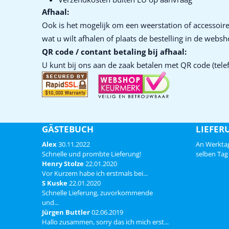
Afhaal:
Ook is het mogelijk om een weerstation of accessoire
wat u wilt afhalen of plaats de bestelling in de webs
QR code / contant betaling bij afhaal:
U kunt bij ons aan de zaak betalen met QR code (telef
GÄSTEBUCH
LIEFER
Alex
30.11.2022
An Werktag
Schnelle und prombte Lieferung!
selben Tag 
Henry Stolze
22.01.2020
Vor Kurzem habe ich erstmals bei...
S Kuske
22.01.2020
Schnelle Lieferung, zuvorkommende
und...
Jürgen Buttler
02.06.2019
Hallo zusammen, sorry das ich mich erst...