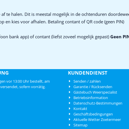
 af te halen. Dit is meestal mogelijk in de ochtenduren doordewee
hop en kies voor afhalen. Betaling contant of QR code (geen PIN)
oon bank app) of contant (liefst zoveel mogelijk gepast)
Geen PI
UNG
KUNDENDIENST
en vor 13:00 Uhr bestellt, am
Senden / zahlen
versendet, sofern vorrätig.
Garantie / Rücksenden
Gästebuch Weerspecialist
Betriebsinformation
Datenschutz-Bestimmungen
Kontakt
Geschäftsbedingungen
Aktuelle Wetter Zoetermeer
Sitemap