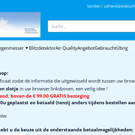
ookies zulassen.
Senden / zahlen
Gästebuch 
Suche
egenmesser
Blitzdetektor
Air Quality
Angebot
Gebraucht
Übrig
hop:
ficaat zodat de informatie die uitgewisseld wordt tussen uw bro
en slotje
in uw browser linksboven, een veilig idee !
and,
boven de € 99.00 GRATIS bezorging
 geplaatst en betaald (tenzij anders tijdens bestellen a
 btw
 hebt u de keuze uit de onderstaande betaalmogelijkheden: