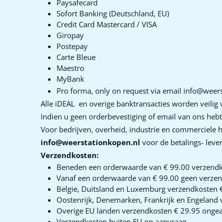
Paysafecard
Sofort Banking (Deutschland, EU)
Credit Card Mastercard / VISA
Giropay
Postepay
Carte Bleue
Maestro
MyBank
Pro forma, only on request via email
info@weers
Alle iDEAL en overige banktransacties worden veilig
Indien u geen orderbevestiging of email van ons he
Voor bedrijven, overheid, industrie en commerciele h
info@weerstationkopen.nl
voor de betalings- lev
Verzendkosten:
Beneden een orderwaarde van € 99.00 verzendko
Vanaf een orderwaarde van € 99.00 geen verzen
Belgie, Duitsland en Luxemburg verzendkosten 
Oostenrijk, Denemarken, Frankrijk en Engeland
Overige EU landen verzendkosten € 29.95 onge
Verzendkosten buiten EU op aanvraag