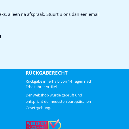
ks, alleen na afspraak. Stuurt u ons dan een email
N
RÜCKGABERECHT
Rückgabe innerhalb von 14 Tagen nach
Erhalt Ihrer Artikel
ChatGPT zei:
Der Webshop wurde geprüft und
entspricht der neuesten europäischen
Gesetzgebung.