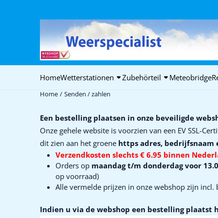
Cookie-Einstellungen verfügbar. Einstellungen wählen oder alle C
Home
Wetterstationen
Zubehörteil
Meteobridge
R
Home
/
Senden / zahlen
Een bestelling plaatsen in onze beveiligde webs
Onze gehele website is voorzien van een EV SSL-Certi
dit zien aan het groene
https adres, bedrijfsnaam 
Verzendkosten slechts € 6.95 binnen Nederl
Orders op
maandag t/m donderdag voor 13.00u
op voorraad)
Alle vermelde prijzen in onze webshop zijn incl.
Indien u via de webshop een bestelling plaatst