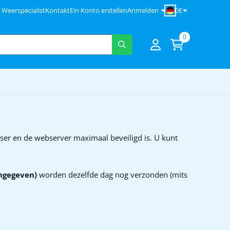
DE
Weerspecialist
Kontakt
Ein Konto erstellen
Anmelden
0
wser en de webserver maximaal beveiligd is. U kunt
angegeven)
worden dezelfde dag nog verzonden (mits