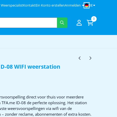
DE
Weerspecialist
Kontakt
Ein Konto erstellen
Anmelden
0
ID-08 WIFI weerstation
rsvoorspelling direct voor thuis voor meerdere
n TFA.me ID-08 de perfecte oplossing. Het station
ste weersvoorspellingen via wifi van de
m – zonder reclame, abonnementen of extra kosten.