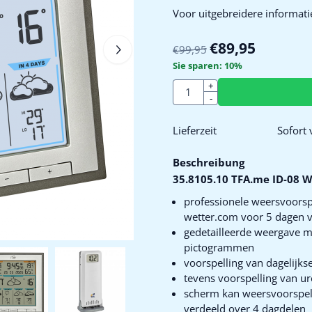
Voor uitgebreidere informati
€
89,95
€
99,95
Sie sparen:
10
%
Anzahl
+
-
Lieferzeit
Sofort 
Beschreibung
35.8105.10 TFA.me ID-08 W
professionele weersvoorspe
wetter.com voor 5 dagen vi
gedetailleerde weergave m
pictogrammen
voorspelling van dagelijk
tevens voorspelling van u
scherm kan weersvoorspelli
verdeeld over 4 dagdelen