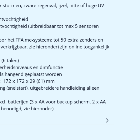
stormen, zware regenval, ijzel, hitte of hoge UV-
htvochtigheid
tvochtigheid (uitbreidbaar tot max 5 sensoren
oor het TFA.me-systeem: tot 50 extra zenders en
erkrijgbaar, zie hieronder) zijn online toegankelijk
(6 talen)
derheidsniveaus en dimfunctie
als hangend geplaatst worden
d): 172 x 172 x 29 (61) mm
g (snelstart), uitgebreidere handleiding alleen
excl. batterijen (3 x AA voor backup scherm, 2 x AA
benodigd, zie hieronder)