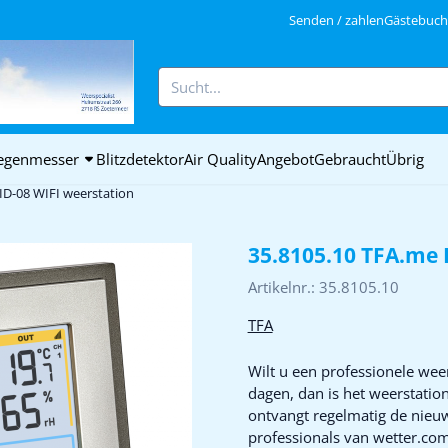
ookies zulassen.
Senden / zahlen
Gästebuch 
Suche
egenmesser
Blitzdetektor
Air Quality
Angebot
Gebraucht
Übrig
ID-08 WIFI weerstation
35.8105.10 TFA.me 
Artikelnr.:
35.8105.10
TFA
Wilt u een professionele wee
dagen, dan is het weerstatio
ontvangt regelmatig de nieuw
professionals van wetter.co