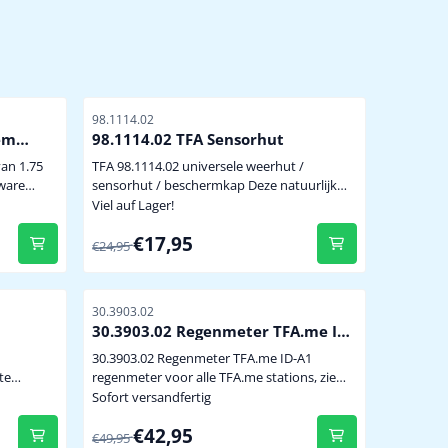
Artikelnummer
98.1114.02
eem
98.1114.02 TFA Sensorhut
e
van 1.75
TFA 98.1114.02 universele weerhut /
sensorhut / beschermkap Deze natuurlijk
ng. Bij
geventileerde TFA sensorhut kan gebruikt
Viel auf Lager!
vert de
worden voor héél veel merken en modellen
Von 24,95 für 17,95
€17,95
m. Uitval
temperatuur/hygrosensoren door de ruime
€24,95
afmetingen in de sensorhut. De sensor is
 -40
hierdoor volledig afgeschermd van
het
weersinvloeden zoals regen, hagel, sneeuw
Artikelnummer
30.3903.02
etc. Tevens is de sensor enigszin...
30.3903.02 Regenmeter TFA.me ID-
A1
30.3903.02 Regenmeter TFA.me ID-A1
te
regenmeter voor alle TFA.me stations, zie
hieronder levering excl. batterijen (2 x AA
Sofort versandfertig
benodigd, zie hieronder)
Von 49,95 für 42,95
€42,95
n de
€49,95