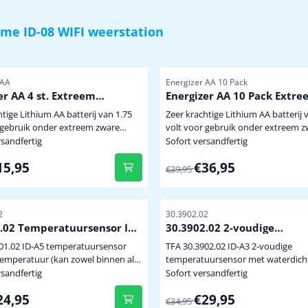
.me ID-08 WIFI weerstation
mmer
Artikelnummer
 AA
Energizer AA 10 Pack
er AA 4 st. Extreem
Energizer AA 10 Pack Extr
ge Winterbestendige
krachtige Winterbestendig
htige Lithium AA batterij van 1.75
Zeer krachtige Lithium AA batterij 
 Batterij
Lithium Batterij
volt voor gebruik onder extreem zware
eden of langdurige belasting. Bij
omstandigheden of langdurige belasti
rsandfertig
Sofort versandfertig
ratuur van -40 graden levert de
een temperatuur van -40 graden le
5 für 15,95
Von 39,95 für 36,95
15,95
€36,95
nog 70% spanning en stroom. Uitval
batterij nog 70% spanning en stroo
€39,95
riezing van batterijen in
a.g.v. bevriezing van batterijen in
soren is hiermee tot min -40
buitensensoren is hiermee tot min
tgesloten ! Tevens wordt het
graden uitgesloten ! Tevens wordt 
mmer
Artikelnummer
2
30.3902.02
al van de sensor sterke...
zendsignaal van de sensor sterke...
.02 Temperatuursensor ID-
30.3902.02 2-voudige
temperatuursensor ID-A3
01.02 ID-A5 temperatuursensor
TFA 30.3902.02 ID-A3 2-voudige
temperatuursensor met waterdich
 worden) mogelijkheid tot
kabelsensor 868 MHz voor de meting van de
rsandfertig
Sofort versandfertig
uiten van een waterproof kabel
temperatuur (binnen of buiten) en
5 für 24,95
Von 34,95 für 29,95
24,95
€29,95
0.3540.01 optioneel, zie hieronder)
gelijktijdige temperatuurmeting va
€34,95