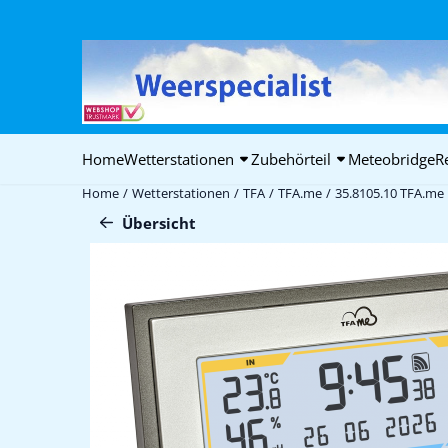
Cookie-Einstellungen verfügbar. Einstellungen wählen oder alle C
Home
Wetterstationen
Zubehörteil
Meteobridge
R
Home
/
Wetterstationen
/
TFA
/
TFA.me
/
35.8105.10 TFA.me 
Übersicht