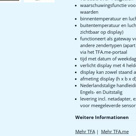
waarschuwingsfunctie voor 
waarden
binnentemperatuur en luc
buitentemperatuur en luch
zichtbaar op display)
functioneert als gateway v
andere zendertypen (apart v
via het TFA.me-portaal
tijd met datum of weekdag 
verlicht display met 4 hel
display kan zowel staand 
afmeting display (h x b x 
Nederlandstalige handleidin
Engels- en Duitstalig
levering incl. netadapter, 
voor meegeleverde sensor 
Weitere Informationen
Mehr TFA
|
Mehr TFA.me