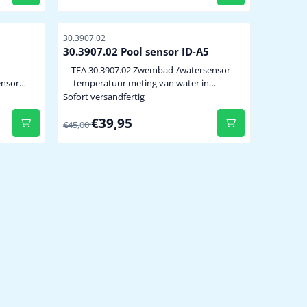
m
Artikelnummer
30.3907.02
belsensor
30.3907.02 Pool sensor ID-A5
m ...
TFA 30.3907.02 Zwembad-/watersensor
ensor
temperatuur meting van water in
zwembad of vijver afleesschermpje
Sofort versandfertig
ikt
compatible met TFA.me systeem en ID-
Von 45,00 für 39,95
€39,95
systeem alleen te gebruiken bij
€45,00
stations met ID overdracht (30.3075.01,
nformatie,
35.1132.01 en alle TFA.me stations, zie hie...