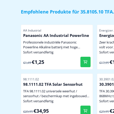
Empfohlene Produkte für
35.8105.10 TFA
Artikelnummer
Artikelnu
AA Industrial
Energizer
Panasonic AA Industrial Powerline
Energiz
krachti
Professionele industriële Panasonic
Zeer krac
Lithium
Powerline Alkaline batterij met hoge
volt voor gebruik onder extreem zware
capaciteit dus minder vaak batterijen
omstandigh
Sofort versandfertig
Sofort ve
wisselen. Niet te koop in de winkel. penlite
een tempe
Von 1,49 für 1,25
Von 17,9
€1,25
€
model AA prijs per stuk
batterij 
€1,49
€17,95
a.g.v. bev
buitensen
graden ui
Artikelnummer
Artikelnu
98.1111.02
30.3901.0
zendsigna
98.1111.02 TFA Solar Sensorhut
30.3901
A5
TFA 98.1111.02 universele weerhut /
TFA 30.39
sensorhut / beschermkap met ingebouwde
868MHz temperatuur (kan zowel binnen als
ventilator en zonnepaneeltje Deze actief op
buiten gebruikt
Sofort versandfertig
Sofort ve
zonnenergie geventileerde TFA sensorhut
het aansl
Von 39,95 für 34,95
Von 29,9
€34,95
€
kan gebruikt worden voor héél veel merken
sensor (3
€39,95
€29,95