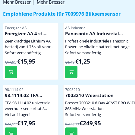
Mehr Bresser
|
Mehr Bresser
Empfohlene Produkte für
7009976 Bliksemsensor
Artikelnummer
Artikelnummer
Energizer AA
AA Industrial
Energizer AA 4 st.
Panasonic AA Industrial
Extreem krachtige
Powerline
Zeer krachtige Lithium AA
Professionele industriële Panasonic
Winterbestendige
batterij van 1.75 volt voor
Powerline Alkaline batterij met hoge
Lithium Batterij
gebruik onder extreem
capaciteit dus minder vaak batterijen
Sofort versandfertig
Sofort versandfertig
zware omstandigheden of
wisselen. Niet te koop in de winkel. penlite
Von 17,95 für 15,95
Von 1,49 für 1,25
€15,95
€1,25
€17,95
€1,49
langdurige belasting. Bij een
model AA prijs per stuk
temperatuur van -40 graden
levert de batterij nog 70%
spanning en stroom. Uitval
a.g.v. bevriezing van
Artikelnummer
Artikelnummer
98.1114.02
7003210
batterijen in buitensensoren
98.1114.02 TFA
7003210 Weerstation
is hiermee tot min -40
Sensorhut
TFA 98.1114.02 universele
Bresser 7003210 6-Day 4CAST PRO WIFI
graden uitgesloten ! Tevens
weerhut / sensorhut /
868 MHz Weerstation
wordt het zendsignaal van
beschermkap Deze
weersverwachting voor 6 dagen (vand
Viel auf Lager!
Sofort versandfertig
de sensor sterke...
natuurlijk geventileerde TFA
en nog 5 dagen) via de ProWeatherLife
Von 24,95 für 17,95
Von 299,00 für 249,95
€17,95
€249,95
€24,95
€299,00
sensorhut kan gebruikt
server WIFI-verbinding voor het
worden voor héél veel
publiceren van lokale weergegevens o