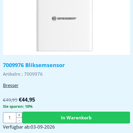
7009976 Bliksemsensor
Artikelnr.:
7009976
Bresser
€
44,95
€
49,95
Sie sparen:
10
%
Anzahl
+
In Warenkorb
-
Verfügbar ab:
03-09-2026