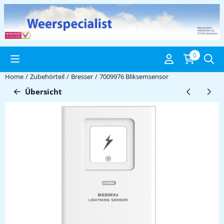
Cookie-Einstellungen verfügbar. Einstellungen wählen oder alle C
0
Home
/
Zubehörteil
/
Bresser
/
7009976 Bliksemsensor
Übersicht