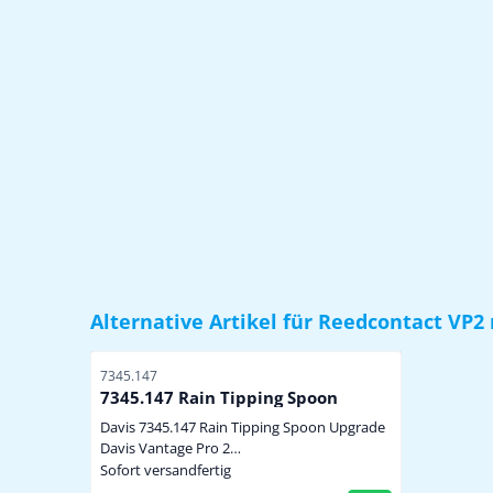
Alternative Artikel für
Reedcontact VP2
Artikelnummer
7345.147
7345.147 Rain Tipping Spoon
Davis 7345.147 Rain Tipping Spoon Upgrade
Davis Vantage Pro 2
verbeterde/nauwkeurigere neerslagmeting
Sofort versandfertig
t.o.v. de standaard lepeltjes past op alle