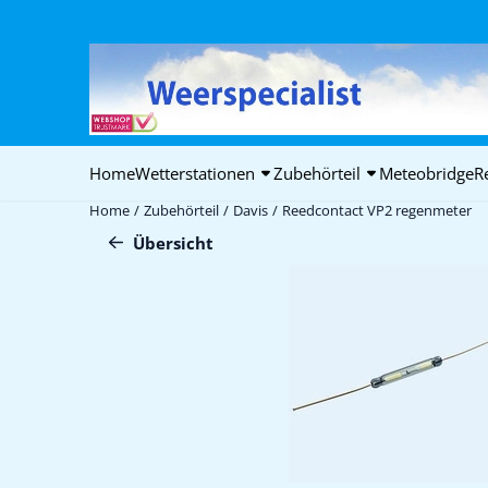
Cookie-Einstellungen verfügbar. Einstellungen wählen oder alle C
Home
Wetterstationen
Zubehörteil
Meteobridge
R
Home
/
Zubehörteil
/
Davis
/
Reedcontact VP2 regenmeter
Übersicht