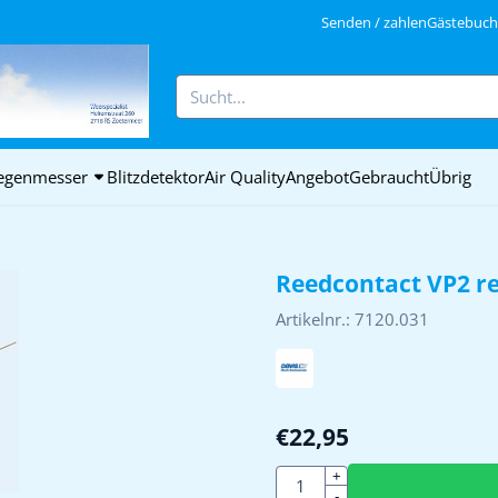
ookies zulassen.
Senden / zahlen
Gästebuch 
Suche
egenmesser
Blitzdetektor
Air Quality
Angebot
Gebraucht
Übrig
Reedcontact VP2 r
Artikelnr.:
7120.031
€
22,95
Anzahl
+
-