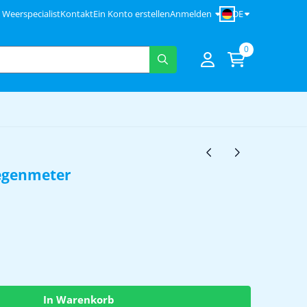
DE
Weerspecialist
Kontakt
Ein Konto erstellen
Anmelden
0
egenmeter
In Warenkorb