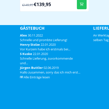
Von 149,95 für 139,95
€139,95
Vantage Pro 2 weerstations en losse
€149,95
accessoire Davis regenmeters Video:
Replacement of the Tipping Spoon
GÄSTEBUCH
LIEFER
Alex
30.11.2022
An Werktag
Schnelle und prombte Lieferung!
selben Tag 
Henry Stolze
22.01.2020
Vor Kurzem habe ich erstmals bei...
S Kuske
22.01.2020
Schnelle Lieferung, zuvorkommende
und...
Jürgen Buttler
02.06.2019
Hallo zusammen, sorry das ich mich erst...
Alle Einträge lesen