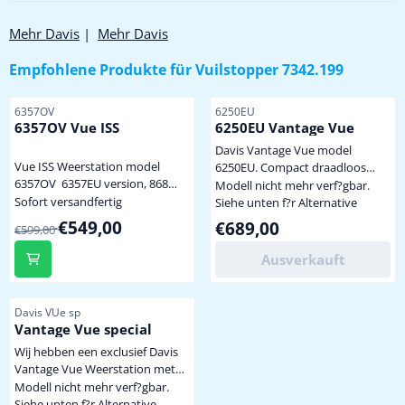
Mehr Davis
|
Mehr Davis
Empfohlene Produkte für
Vuilstopper 7342.199
Artikelnummer
Artikelnummer
6357OV
6250EU
6357OV Vue ISS
6250EU Vantage Vue
Davis Vantage Vue model
Vue ISS Weerstation model
6250EU. Compact draadloos
6357OV 6357EU version, 868
weerstation voor meting van
Modell nicht mehr verf?gbar.
MHz levering zonder display en
Sofort versandfertig
temperatuur, luchtvochtigheid,
Siehe unten f?r Alternative
netadapter, alleen het
neerslag (0.2 mm) en wind (elke
Von 599,00 für 549,00
€549,00
Preis: 689,00
€689,00
€599,00
weerstation volgens afbeelding
2.5 seconden) Absoluut
levering zonder buis / pijp incl.
storingsvrije data-overdracht via
Ausverkauft
batterij, regenmeetgedeelte,
868 MHz tot 300 mtr (100 mtr
windcups en windvaan incl.
praktisch) Ook uitlezing in
bevestigingsmateriaal voor
Beaufort ! Ideaal voor horeca,
Artikelnummer
Davis VUe sp
ronde buis
strandtenten etc. Storm, UV,
Vantage Vue special
bestendig ! inclusief verzen...
Wij hebben een exclusief Davis
Vantage Vue Weerstation met
beeldscherm (console) van de
Modell nicht mehr verf?gbar.
duurdere Vantage Pro2 voor u
Siehe unten f?r Alternative