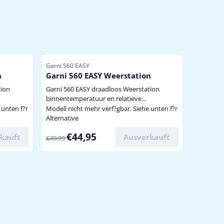
Artikelnummer
Garni 560 EASY
n
Garni 560 EASY Weerstation
tion
Garni 560 EASY draadloos Weerstation
binnentemperatuur en relatieve
binnenluchtvochtigheid buitentemperatuur
 unten f?r
Modell nicht mehr verf?gbar. Siehe unten f?r
d d.m.v.
en relatieve buitenluchtvochtigheid d.m.v.
Alternative
odel 039H
meegeleverde draadloze sensor model 039H
Von 49,95 für 44,95
€44,95
dloze
kauft
uitbreidbaar met nog 3 stuks draadloze
Ausverkauft
€49,95
oor extra
sensor model 039H zie hieronder voor extra
metingen trendindicatie van binnen- en
buitentemperatuu...