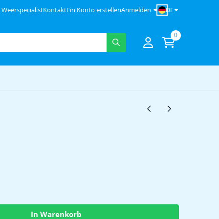
DE
Weerspecialist
Kontakt
Ein Konto erstellen
Anmelden
0
In Warenkorb