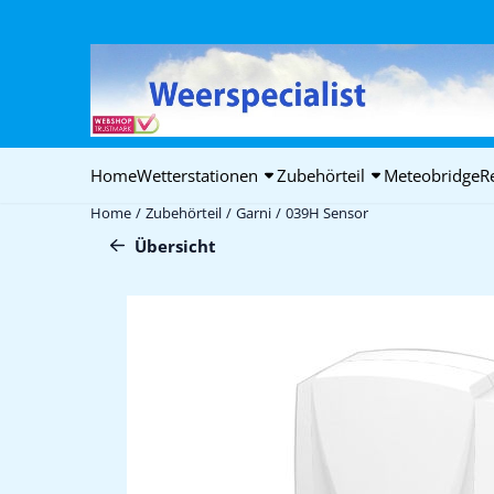
Cookie-Einstellungen verfügbar. Einstellungen wählen oder alle C
Home
Wetterstationen
Zubehörteil
Meteobridge
R
Home
/
Zubehörteil
/
Garni
/
039H Sensor
Übersicht