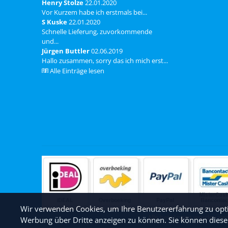
Henry Stolze
22.01.2020
Vor Kurzem habe ich erstmals bei...
S Kuske
22.01.2020
Schnelle Lieferung, zuvorkommende
und...
Jürgen Buttler
02.06.2019
Hallo zusammen, sorry das ich mich erst...
Alle Einträge lesen
Wir verwenden Cookies, um Ihre Benutzererfahrung zu opti
Alle betalingen worden ve
Werbung über Dritte anzeigen zu können. Sie können diese 