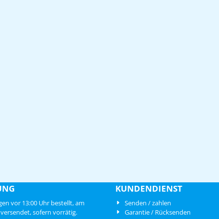
UNG
KUNDENDIENST
en vor 13:00 Uhr bestellt, am
Senden / zahlen
versendet, sofern vorrätig.
Garantie / Rücksenden