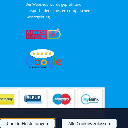
ChatGPT zei:
Der Webshop wurde geprüft und
entspricht der neuesten europäischen
Gesetzgebung.
|
Algemene voorwaarden
Cookie-Einstellungen
Alle Cookies zulassen