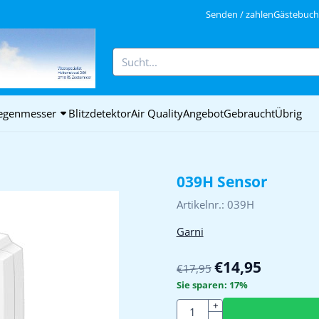
ookies zulassen.
Senden / zahlen
Gästebuch 
Suche
egenmesser
Blitzdetektor
Air Quality
Angebot
Gebraucht
Übrig
039H Sensor
Artikelnr.:
039H
Garni
€
14,95
€
17,95
Sie sparen:
17
%
Anzahl
+
-