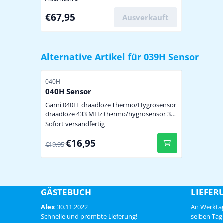
meegeleverde draadloze sensor model 040H
Preis: 67,95
€67,95
uitbreidbaar met nog 2 stuks draadloze
Ausverkauft
sensor model 040H of 039H zie hieronder
voor extra metingen trendindicatie van
binnen- en buite...
Alternative Artikel für
039H Sensor
Artikelnummer
040H
040H Sensor
Garni 040H draadloze Thermo/Hygrosensor
draadloze 433 MHz thermo/hygrosensor 3
kanaals te gebruiken i.c.m. Garni 550 EASY,
Sofort versandfertig
Garni 560 EASY en Garni 570 EASY
Von 19,95 für 16,95
€16,95
weerstations levering zonder batterijen, 2x
€19,95
AAA benodigd, zie hieronder
GÄSTEBUCH
LIEFER
Alex
30.11.2022
An Werktag
Schnelle und prombte Lieferung!
selben Tag 