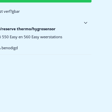
t verf?gbar
 /reserve thermo/hygrosensor
ni 550 Easy en 560 Easy weerstations
AA benodigd