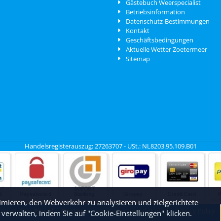
Gästebuch Weerspecialist
Betriebsinformation
Datenschutz-Bestimmungen
Kontakt
Geschäftsbedingungen
Aktuelle Wetter Zoetermeer
Sitemap
Handelsregisterauszug: 27263707 - USt.: NL8203.95.109.B01
mieren, den Webverkehr zu analysieren und zielgerichtete
rzorgd door
Pay.nl
Contact
www.weerspecialist.nl
|
Privacy Policy
verwalten, indem Sie auf "Cookie-Einstellungen" klicken.