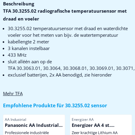
Beschreibung
TFA 30.3255.02 radiografische temperatuursensor met
draad en voeler
30.3255.02 temperatuursensor met draad en waterdichte
voeler voor het meten van bijv. de watertemperatuur
kabellengte 2 meter
3 kanalen instelbaar
433 MHz
sluit alléén aan op de
TFA 30.3063.01, 30.3064, 30.3068.01, 30.3069.01, 30.3071,
exclusief batterijen, 2x AA benodigd, zie hieronder
Mehr TFA
Empfohlene Produkte für
30.3255.02 sensor
Artikelnummer
Artikelnummer
AA Industrial
Energizer AA
Panasonic AA Industrial
Energizer AA 4 st.
Powerline
Extreem krachtige
Professionele industriële
Zeer krachtige Lithium AA