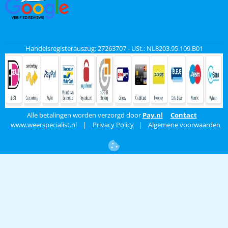
Handelsregisterauszug: 27263707 - USt.: NL8203.95.109.B01
Alle betalingen worden verzorgd door
Pay.nl
Contact
www.weerspecialist.nl
|
Privacy Policy
|
Algemene voorwaarden