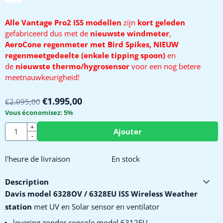
Alle Vantage Pro2 ISS modellen
zijn
kort geleden
gefabriceerd dus met de
nieuwste windmeter
,
AeroCone regenmeter met Bird Spikes, NIEUW
regenmeetgedeelte (enkele tipping spoon)
en
de
nieuwste thermo/hygrosensor
voor een nog betere
meetnauwkeurigheid!
€
1.995,00
€
2.095,00
Vous économisez:
5
%
Quantité
+
Ajouter
-
l'heure de livraison
En stock
Description
Davis model 6328OV / 6328EU
ISS Wireless Weather
station
met UV en Solar sensor en ventilator
levering zonder console model 6312EU