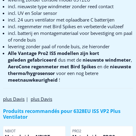
incl. nieuwste type windmeter zonder reed contact
incl. UV en Solar sensor
incl. 24 uurs ventilator met oplaadbare C batterijen
incl. regenmeter met Bird Spikes en verbeterde vuilzeef
incl. batterij en montagemateriaal voor bevestiging om paal
of ronde buis
levering zonder paal of ronde buis, zie hieronder
Alle Vantage Pro2 ISS modellen zijn kort
geleden gefabriceerd
dus met de
nieuwste windmeter
,
AeroCone
regenmeter met Bird Spikes
en de
nieuwste
thermo/hygrosensor
voor een nog betere
meetnauwkeurigheid
!
plus Davis
|
plus Davis
Produits recommandés pour
6328EU ISS VP2 Plus
Ventilator
Référence
Référence
NBIOT
PRO2