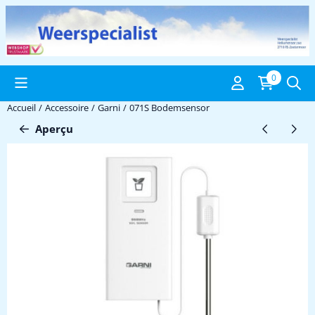
Préférences de cookies disponibles. Choisissez les paramètres ou 
0
Accueil
/
Accessoire
/
Garni
/
071S Bodemsensor
Aperçu