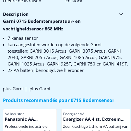
l'heure de livraison
En stock
Description
Garni 071S Bodemtemperatuur- en
vochtigheidsensor 868 MHz
7 kanaalsensor
kan aangesloten worden op de volgende Garni
toestellen: GARNI 3015 Arcus, GARNI 3075 Arcus, GARNI
2040, GARNI 2055 Arcus, GARNI 1085 Arcus, GARNI 975,
GARNI 1025 Arcus, GARNI 925T, GARNI 750 en GARNI 419T.
2x AA batterij benodigd, zie hieronder
plus Garni
|
plus Garni
Produits recommandés pour
071S Bodemsensor
Référence
Référence
AA Industrial
Energizer AA
Panasonic AA
Energizer AA 4 st. Extreem
Industrial Powerline
krachtige Winterbestendige
Professionele industriële
Zeer krachtige Lithium AA batterij van
Lithium Batterij