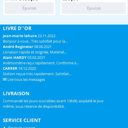
temperatuur /
868 MHz 055H sensor (één stuk
luchtvochtigheids precisie
meegeleverd) indicator voor comfort
Épuisé
Épuisé
sensor in de buitenunit
binnen (d.m.v. smiley) trend tendens
buitentemperatuur en
d.m.v. pijltje op de
relatieve luchtvochtigheid
binnen/buitentemperatuur,
LIVRE D''OR
d.m.v. de 7-in-1 buitensensor
luchtvochtigheid en e...
optioneel uitbreidbaar met
jean-marie lahure
23.11.2022
extra sensoren (maximaal 7
Bonjour à vous , Très satisfait pour la...
stuks, z...
André Reginster
08.06.2021
Livraison rapide et soignée. Matériel...
Alain HARDY
03.02.2021
Anémomètre reçu rapidement. Conforme à...
CARRER
18.12.2020
Station reçue très rapidement. Satisfait...
Lire tous les messages
LIVRAISON
Commandé les jours ouvrables avant 13h00, expédié le jour
même, sous réserve de disponibilité.
SERVICE CLIENT
Envoyer / payer