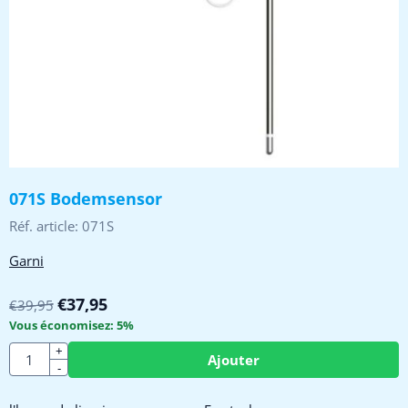
071S Bodemsensor
Réf. article:
071S
Garni
€
37,95
€
39,95
Vous économisez:
5
%
Quantité
+
Ajouter
-