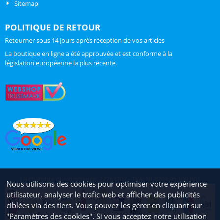
Sitemap
POLITIQUE DE RETOUR
Retourner sous 14 jours après réception de vos articles
La boutique en ligne a été approuvée et est conforme à la
législation européenne la plus récente.
La chambre du commerce: 27263707 - TVA: NL8203.95.109.B01
Nous utilisons des cookies pour optimiser votre expérience
utilisateur, analyser le trafic web et afficher des publicités
ciblées via des tiers. Vous pouvez les gérer en cliquant sur
"Paramètres des cookies". Si vous acceptez notre utilisation