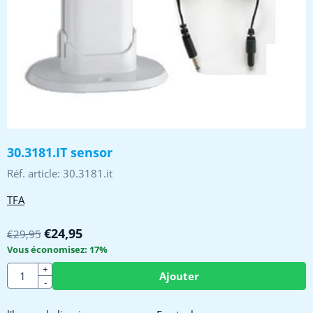
30.3181.IT sensor
Réf. article:
30.3181.it
TFA
€
24,95
€
29,95
Vous économisez:
17
%
Quantité
+
Ajouter
-