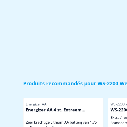
Produits recommandés pour
WS-2200 We
Référence
Référence
Energizer AA
WS-2200.7
Energizer AA 4 st. Extreem
WS-2200
krachtige Winterbestendige
Extra / r
Lithium Batterij
Zeer krachtige Lithium AA batterij van 1.75
Standaar