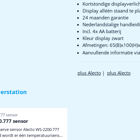
Kortstondige displayverlic
Display alléén staand te pl
24 maanden garantie
Nederlandstalige handleid
Incl. 4x AA batterij
Kleur display zwart
Afmetingen: 65(B)x100(H)
Aanvullende informatie via
plus Alecto
|
plus Alecto
erstation
77 sensor
.777 sensor
eserve sensor Alecto WS-2200.777
d wordt er één temperatuursensor