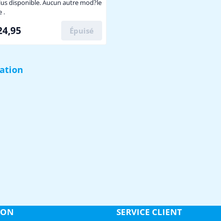
 meegeleverd Sluit alléén aan
lus disponible. Aucun autre mod?le
ecto WS-2200 Weerstation
 .
5 pour 24,95
24,95
Épuisé
ation
SON
SERVICE CLIENT