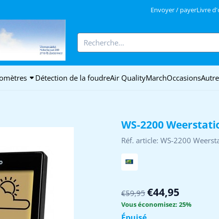
autorisez tous les cookies.
Envoyer / payer
Livre d
Rechercher
iomètres
Détection de la foudre
Air Quality
March
Occasions
Autre
WS-2200 Weerstati
Réf. article:
WS-2200 Weersta
€
44,95
€
59,95
Vous économisez:
25
%
Épuisé