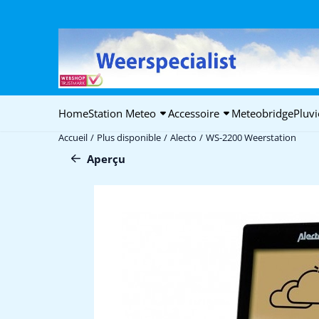
Préférences de cookies disponibles. Choisissez les paramètres ou 
Home
Station Meteo
Accessoire
Meteobridge
Pluv
Accueil
/
Plus disponible
/
Alecto
/
WS-2200 Weerstation
Aperçu