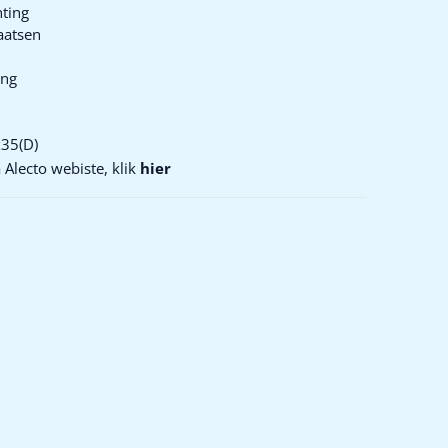
hting
aatsen
ing
x35(D)
 Alecto webiste, klik
hier