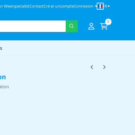
FR
'or Weerspecialist
Contact
Cré er uncompte
Connexion
0
s
on
tion