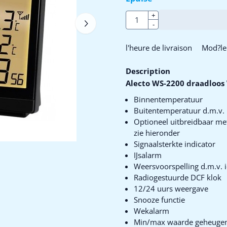
Quantité
+
-
l'heure de livraison
Mod?le 
Description
Alecto WS-2200 draadloos
Binnentemperatuur
Buitentemperatuur d.m.v.
Optioneel uitbreidbaar me
zie hieronder
Signaalsterkte indicator
IJsalarm
Weersvoorspelling d.m.v. 
Radiogestuurde DCF klok
12/24 uurs weergave
Snooze functie
Wekalarm
Min/max waarde geheuge