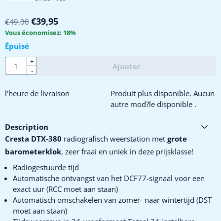
€
39,95
€
49,00
Vous économisez:
18
%
Épuisé
Quantité
+
Ajouter
-
l'heure de livraison
Produit plus disponible. Aucun
autre mod?le disponible .
Description
Cresta DTX-380
radiografisch weerstation met
grote
barometerklok
, zeer fraai en uniek in deze prijsklasse!
Radiogestuurde tijd
Automatische ontvangst van het DCF77-signaal voor een
exact uur (RCC moet aan staan)
Automatisch omschakelen van zomer- naar wintertijd (DST
moet aan staan)