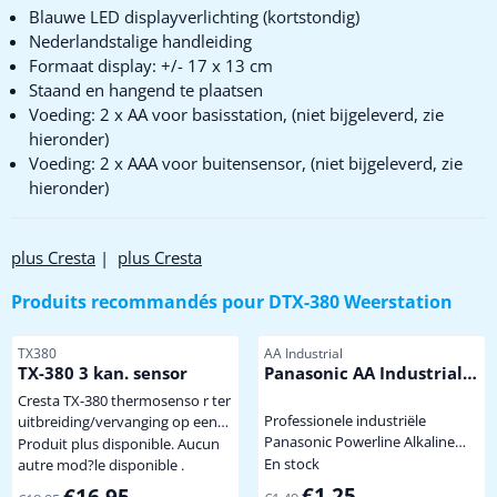
Blauwe LED displayverlichting (kortstondig)
Nederlandstalige handleiding
Formaat display: +/- 17 x 13 cm
Staand en hangend te plaatsen
Voeding: 2 x AA voor basisstation, (niet bijgeleverd, zie
hieronder)
Voeding: 2 x AAA voor buitensensor, (niet bijgeleverd, zie
hieronder)
plus Cresta
|
plus Cresta
Produits recommandés pour
DTX-380 Weerstation
Référence
Référence
TX380
AA Industrial
TX-380 3 kan. sensor
Panasonic AA Industrial
Powerline
Cresta TX-380 thermosenso r ter
Professionele industriële
uitbreiding/vervanging op een
Panasonic Powerline Alkaline
DTX - 320 en DTX-380
Produit plus disponible. Aucun
batterij met hoge capaciteit dus
En stock
weerstation. Sensor heeft 3
autre mod?le disponible .
minder vaak batterijen wisselen.
kanalen Deze sensor werkt
Par1,49 pour 1,25
Par18,95 pour 16,95
€1,25