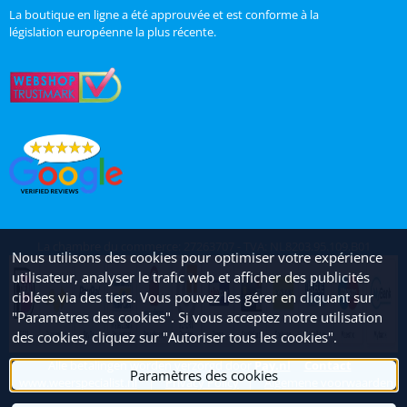
La boutique en ligne a été approuvée et est conforme à la
législation européenne la plus récente.
La chambre du commerce: 27263707 - TVA: NL8203.95.109.B01
Nous utilisons des cookies pour optimiser votre expérience
utilisateur, analyser le trafic web et afficher des publicités
ciblées via des tiers. Vous pouvez les gérer en cliquant sur
"Paramètres des cookies". Si vous acceptez notre utilisation
des cookies, cliquez sur "Autoriser tous les cookies".
Alle betalingen worden verzorgd door
Pay.nl
Contact
Paramètres des cookies
www.weerspecialist.nl
|
Privacy Policy
|
Algemene voorwaarden