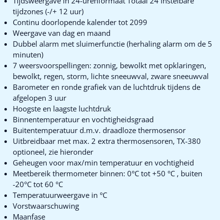
Tijdsweergave in 24-urenformaat Totaal 24 instelbare
tijdzones (-/+ 12 uur)
Continu doorlopende kalender tot 2099
Weergave van dag en maand
Dubbel alarm met sluimerfunctie (herhaling alarm om de 5
minuten)
7 weersvoorspellingen: zonnig, bewolkt met opklaringen,
bewolkt, regen, storm, lichte sneeuwval, zware sneeuwval
Barometer en ronde grafiek van de luchtdruk tijdens de
afgelopen 3 uur
Hoogste en laagste luchtdruk
Binnentemperatuur en vochtigheidsgraad
Buitentemperatuur d.m.v. draadloze thermosensor
Uitbreidbaar met max. 2 extra thermosensoren, TX-380
optioneel, zie hieronder
Geheugen voor max/min temperatuur en vochtigheid
Meetbereik thermometer binnen: 0°C tot +50 °C , buiten
-20°C tot 60 °C
Temperatuurweergave in °C
Vorstwaarschuwing
Maanfase