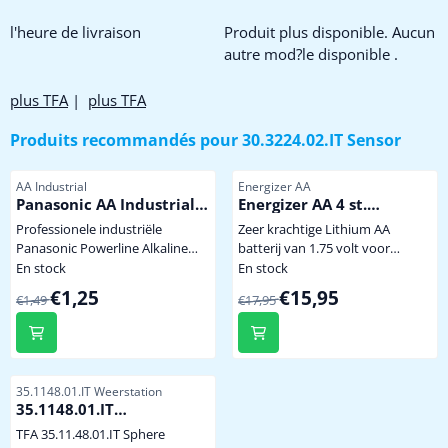
l'heure de livraison
Produit plus disponible. Aucun
autre mod?le disponible .
plus TFA
|
plus TFA
Produits recommandés pour
30.3224.02.IT Sensor
Référence
Référence
AA Industrial
Energizer AA
Panasonic AA Industrial
Energizer AA 4 st.
Powerline
Extreem krachtige
Professionele industriële
Zeer krachtige Lithium AA
Winterbestendige
Panasonic Powerline Alkaline
batterij van 1.75 volt voor
Lithium Batterij
batterij met hoge capaciteit dus
gebruik onder extreem zware
En stock
En stock
minder vaak batterijen wisselen.
omstandigheden of langdurige
Par1,49 pour 1,25
Par17,95 pour 15,95
€1,25
€15,95
€1,49
€17,95
Niet te koop in de winkel. penlite
belasting. Bij een temperatuur
model AA prijs per stuk
van -40 graden levert de batterij
nog 70% spanning en stroom.
Uitval a.g.v. bevriezing van
batterijen in buitensensoren is
Référence
35.1148.01.IT Weerstation
hiermee tot min -40 graden
35.1148.01.IT
uitgesloten ! Tevens wordt het
Weerstation
TFA 35.11.48.01.IT Sphere
zendsignaal van de sensor