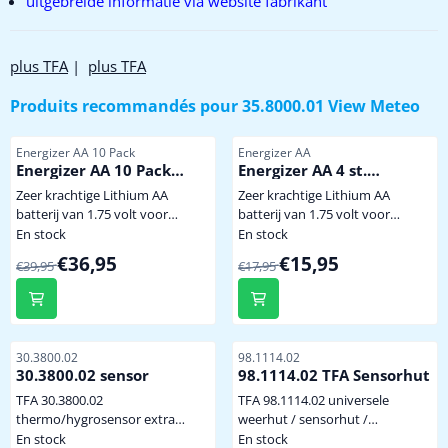
uitgebreide informatie via website fabrikant
plus TFA
|
plus TFA
Produits recommandés pour
35.8000.01 View Meteo
Référence
Référence
Energizer AA 10 Pack
Energizer AA
Energizer AA 10 Pack
Energizer AA 4 st.
Extreem krachtige
Extreem krachtige
Zeer krachtige Lithium AA
Zeer krachtige Lithium AA
Winterbestendige
Winterbestendige
batterij van 1.75 volt voor
batterij van 1.75 volt voor
Lithium Batterij
Lithium Batterij
gebruik onder extreem zware
gebruik onder extreem zware
En stock
En stock
omstandigheden of langdurige
omstandigheden of langdurige
Par39,95 pour 36,95
Par17,95 pour 15,95
€36,95
€15,95
€39,95
€17,95
belasting. Bij een temperatuur
belasting. Bij een temperatuur
van -40 graden levert de batterij
van -40 graden levert de batterij
nog 70% spanning en stroom.
nog 70% spanning en stroom.
Uitval a.g.v. bevriezing van
Uitval a.g.v. bevriezing van
batterijen in buitensensoren is
batterijen in buitensensoren is
Référence
Référence
30.3800.02
98.1114.02
hiermee tot min -40 graden
hiermee tot min -40 graden
30.3800.02 sensor
98.1114.02 TFA Sensorhut
uitgesloten ! Tevens wordt het
uitgesloten ! Tevens wordt het
TFA 30.3800.02
TFA 98.1114.02 universele
zendsignaal van de sensor
zendsignaal van de sensor
thermo/hygrosensor extra
weerhut / sensorhut /
sterke...
sterke...
sensor ter uitbreiding voor
beschermkap Deze natuurlijk
En stock
En stock