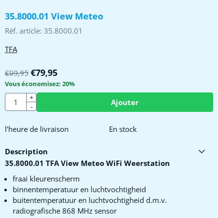
35.8000.01 View Meteo
Réf. article:
35.8000.01
TFA
€
79,95
€
99,95
Vous économisez:
20
%
Quantité
+
Ajouter
-
l'heure de livraison
En stock
Description
35.8000.01 TFA View Meteo WiFi Weerstation
fraai kleurenscherm
binnentemperatuur en luchtvochtigheid
buitentemperatuur en luchtvochtigheid d.m.v.
radiografische 868 MHz sensor