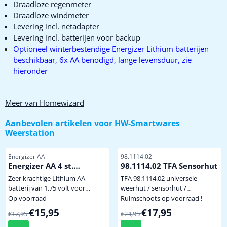
Draadloze regenmeter
Draadloze windmeter
Levering incl. netadapter
Levering incl. batterijen voor backup
Optioneel winterbestendige Energizer Lithium batterijen
beschikbaar, 6x AA benodigd, lange levensduur, zie
hieronder
Meer van Homewizard
Aanbevolen artikelen voor
HW-Smartwares
Weerstation
Artikelnummer
Artikelnummer
Energizer AA
98.1114.02
Energizer AA 4 st.
98.1114.02 TFA Sensorhut
Extreem krachtige
Zeer krachtige Lithium AA
TFA 98.1114.02 universele
Winterbestendige
batterij van 1.75 volt voor
weerhut / sensorhut /
Lithium Batterij
gebruik onder extreem zware
beschermkap Deze natuurlijk
Op voorraad
Ruimschoots op voorraad !
omstandigheden of langdurige
geventileerde TFA sensorhut
Van 17,95 voor 15,95
Van 24,95 voor 17,95
€15,95
€17,95
€17,95
€24,95
belasting. Bij een temperatuur
kan gebruikt worden voor héél
van -40 graden levert de batterij
veel merken en modellen