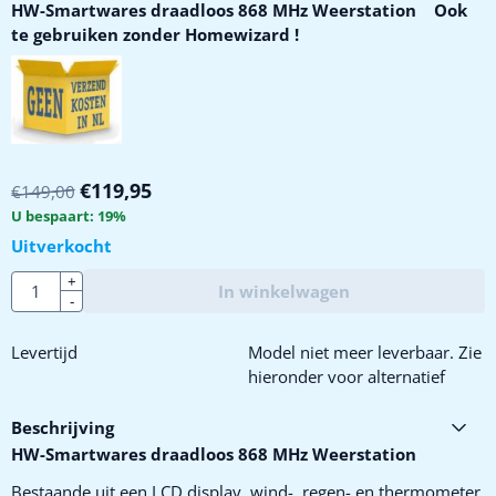
HW-Smartwares draadloos 868 MHz Weerstation Ook
te gebruiken zonder Homewizard !
€
119,95
€
149,00
U bespaart:
19
%
Uitverkocht
Aantal
+
In winkelwagen
-
Levertijd
Model niet meer leverbaar. Zie
hieronder voor alternatief
Beschrijving
HW-Smartwares draadloos 868 MHz Weerstation
Bestaande uit een LCD display, wind-, regen- en thermometer