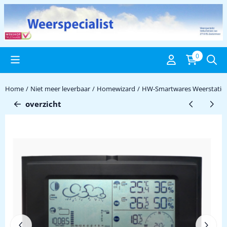
Cookievoorkeuren zijn beschikbaar. Kies instellingen of sta alle c
0
Home
/
Niet meer leverbaar
/
Homewizard
/
HW-Smartwares Weerstatio
overzicht