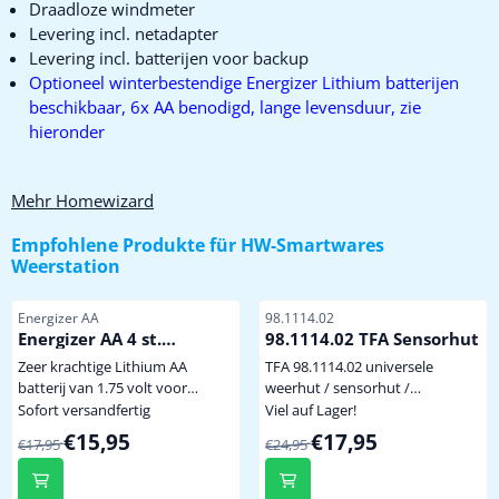
Draadloze windmeter
Levering incl. netadapter
Levering incl. batterijen voor backup
Optioneel winterbestendige Energizer Lithium batterijen
beschikbaar, 6x AA benodigd, lange levensduur, zie
hieronder
Mehr Homewizard
Empfohlene Produkte für
HW-Smartwares
Weerstation
Artikelnummer
Artikelnummer
Energizer AA
98.1114.02
Energizer AA 4 st.
98.1114.02 TFA Sensorhut
Extreem krachtige
Zeer krachtige Lithium AA
TFA 98.1114.02 universele
Winterbestendige
batterij van 1.75 volt voor
weerhut / sensorhut /
Lithium Batterij
gebruik onder extreem zware
beschermkap Deze natuurlijk
Sofort versandfertig
Viel auf Lager!
omstandigheden of langdurige
geventileerde TFA sensorhut
Von 17,95 für 15,95
Von 24,95 für 17,95
€15,95
€17,95
€17,95
€24,95
belasting. Bij een temperatuur
kan gebruikt worden voor héél
van -40 graden levert de batterij
veel merken en modellen
nog 70% spanning en stroom.
temperatuur/hygrosensoren