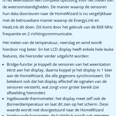
is het weerstation een complete oplossing voor het meten van
de weersomstandigheden. De manier waarop de sensoren
hun data doorsturen naar de HomeWizard is nu vergelijkbaar
met de betrouwbare manier waarop de EnergyLink en
HeatLink dit doen. Dit komt door het gebruik van de 868 MHz
frequentie en 2-richtingscommunicatie.
Het meten van de temperatuur, neerslag en wind wordt
hierdoor nog beter. En het LCD display heeft enkele hele leuke
features, die hieronder verder uitgelicht worden:
Bridge-functie: je koppelt de sensoren van het weerstation
éérst aan het display, daarna koppel je het display in 1 keer
aan de HomeWizard, die alle gegevens synchroniseert. Dit
betekent ook dat het display effectief de signalen van de
sensoren versterkt, wat zorgt voor groter bereik (zie
afbeelding hieronder)
Ingebouwde thermometer: het display meet zelf ook de
(binnen)temperatuur en laat dit zien op het scherm. Deze
waarde wordt niet doorgestuurd naar de HomeWizard
Ingebouwde barometer: de luchtdruk wordt ook gemeten