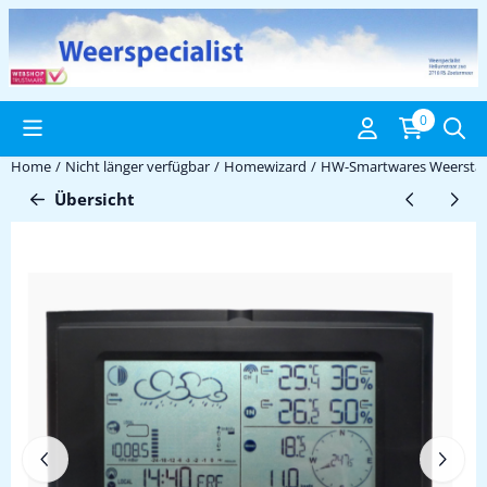
Cookie-Einstellungen verfügbar. Einstellungen wählen oder alle C
0
Home
/
Nicht länger verfügbar
/
Homewizard
/
HW-Smartwares Weerstat
Übersicht