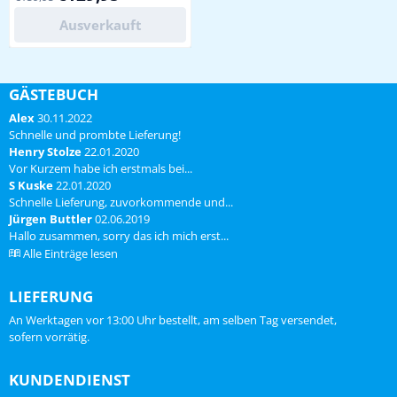
duurdere modellen. Station
wordt geleverd in luxe
Ausverkauft
geschenkverpakking! Wordt
alleen bij ons met
Nederlandstalige handleiding &
software geleverd ! Elders
GÄSTEBUCH
Deens/Duitstalig. Levering
Alex
30.11.2022
inclusief draadloze th...
Schnelle und prombte Lieferung!
Henry Stolze
22.01.2020
Vor Kurzem habe ich erstmals bei...
S Kuske
22.01.2020
Schnelle Lieferung, zuvorkommende und...
Jürgen Buttler
02.06.2019
Hallo zusammen, sorry das ich mich erst...
Alle Einträge lesen
LIEFERUNG
An Werktagen vor 13:00 Uhr bestellt, am selben Tag versendet,
sofern vorrätig.
KUNDENDIENST