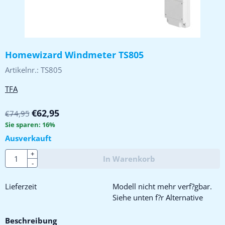
Homewizard Windmeter TS805
Artikelnr.:
TS805
TFA
€
62,95
€
74,95
Sie sparen:
16
%
Ausverkauft
Anzahl
+
In Warenkorb
-
Lieferzeit
Modell nicht mehr verf?gbar.
Siehe unten f?r Alternative
Beschreibung