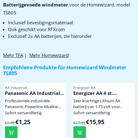
Batterijgevoede windmeter
voor de Homewizard. model
TS805
Inclusief bevestigingsmateriaal
Ook geschikt voor RFXcom
Exclusief 2x AA batterijen, zie hieronder
Mehr TFA
|
Mehr Homewizard
Empfohlene Produkte für
Homewizard Windmeter
TS805
Artikelnummer
Artikelnummer
AA Industrial
Energizer AA
Panasonic AA Industrial
Energizer AA 4 st.
Powerline
Extreem krachtige
Professionele industriële
Zeer krachtige Lithium AA
Winterbestendige
Panasonic Powerline Alkaline
batterij van 1.75 volt voor
Lithium Batterij
batterij met hoge capaciteit dus
gebruik onder extreem zware
Sofort versandfertig
Sofort versandfertig
minder vaak batterijen wisselen.
omstandigheden of langdurige
Von 1,49 für 1,25
Von 17,95 für 15,95
€1,25
€15,95
€1,49
€17,95
Niet te koop in de winkel. penlite
belasting. Bij een temperatuur
model AA prijs per stuk
van -40 graden levert de batterij
nog 70% spanning en stroom.