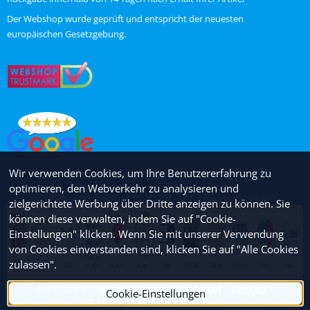
ChatGPT zei:
Der Webshop wurde geprüft und entspricht der neuesten
europäischen Gesetzgebung.
Wir verwenden Cookies, um Ihre Benutzererfahrung zu
optimieren, den Webverkehr zu analysieren und
Handelsregisterauszug: 27263707 - USt.: NL8203.95.109.B01
zielgerichtete Werbung über Dritte anzeigen zu können. Sie
können diese verwalten, indem Sie auf "Cookie-
Einstellungen" klicken. Wenn Sie mit unserer Verwendung
von Cookies einverstanden sind, klicken Sie auf "Alle Cookies
zulassen".
Alle betalingen worden verzorgd door
Pay.nl
Contact
Cookie-Einstellungen
www.weerspecialist.nl
|
Privacy Policy
|
Algemene voorwaarden