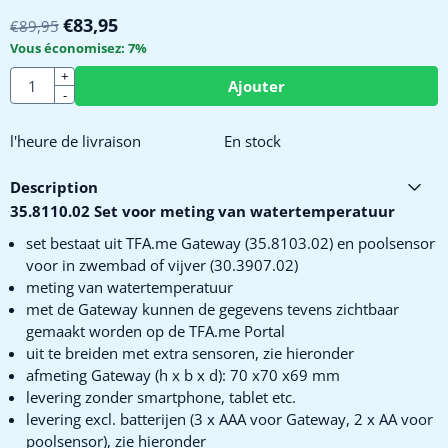
€
83,95
€
89,95
Vous économisez:
7
%
Quantité
+
Ajouter
-
l'heure de livraison
En stock
Description
35.8110.02 Set voor meting van watertemperatuur
set bestaat uit TFA.me Gateway (35.8103.02) en poolsensor
voor in zwembad of vijver (30.3907.02)
meting van watertemperatuur
met de Gateway kunnen de gegevens tevens zichtbaar
gemaakt worden op de TFA.me Portal
uit te breiden met extra sensoren, zie hieronder
afmeting Gateway (h x b x d): 70 x70 x69 mm
levering zonder smartphone, tablet etc.
levering excl. batterijen (3 x AAA voor Gateway, 2 x AA voor
poolsensor), zie hieronder