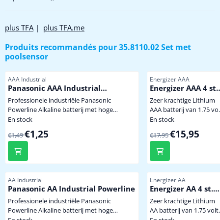
plus TFA
|
plus TFA.me
Produits recommandés pour
35.8110.02 Set met
poolsensor
Référence
Référence
AAA Industrial
Energizer AAA
Panasonic AAA Industrial
Energizer AAA 4 st.
Powerline
Extreem krachtige
Professionele industriële Panasonic
Zeer krachtige Lithium
Winterbestendige
Powerline Alkaline batterij met hoge
AAA batterij van 1.75 vol
Lithium Batterij
capaciteit dus minder vaak batterijen
voor gebruik onder
En stock
En stock
wisselen. Niet te koop in de winkel. mini
extreem zware
Par1,49 pour 1,25
Par17,95 pour 15,95
€1,25
€15,95
€1,49
€17,95
penlite model AAA prijs per stuk
omstandigheden of
langdurige belasting. Bij
een temperatuur van -4
graden levert de batterij
nog 70% spanning en
Référence
Référence
AA Industrial
Energizer AA
stroom. Uitval a.g.v.
Panasonic AA Industrial Powerline
Energizer AA 4 st.
bevriezing van batterije
Extreem krachtige
Professionele industriële Panasonic
Zeer krachtige Lithium
in buitensensoren is
Winterbestendige
Powerline Alkaline batterij met hoge
AA batterij van 1.75 volt
hiermee tot min -40
Lithium Batterij
capaciteit dus minder vaak batterijen
voor gebruik onder