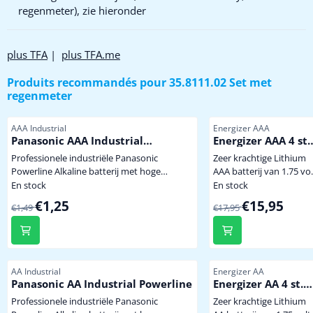
regenmeter), zie hieronder
plus TFA
|
plus TFA.me
Produits recommandés pour
35.8111.02 Set met
regenmeter
Référence
Référence
AAA Industrial
Energizer AAA
Panasonic AAA Industrial
Energizer AAA 4 st.
Powerline
Extreem krachtige
Professionele industriële Panasonic
Zeer krachtige Lithium
Winterbestendige
Powerline Alkaline batterij met hoge
AAA batterij van 1.75 vol
Lithium Batterij
capaciteit dus minder vaak batterijen
voor gebruik onder
En stock
En stock
wisselen. Niet te koop in de winkel. mini
extreem zware
Par1,49 pour 1,25
Par17,95 pour 15,95
€1,25
€15,95
€1,49
€17,95
penlite model AAA prijs per stuk
omstandigheden of
langdurige belasting. Bij
een temperatuur van -4
graden levert de batterij
nog 70% spanning en
Référence
Référence
AA Industrial
Energizer AA
stroom. Uitval a.g.v.
Panasonic AA Industrial Powerline
Energizer AA 4 st.
bevriezing van batterije
Extreem krachtige
Professionele industriële Panasonic
Zeer krachtige Lithium
in buitensensoren is
Winterbestendige