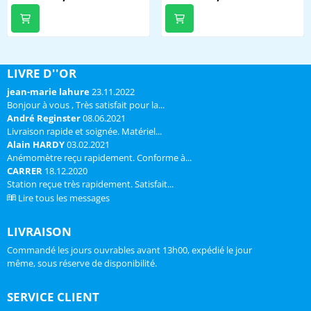
(optioneel verkrijgbaar, zie
hieronder) display toont
binnentemperatuur en -
vochtigheid en meetwaarden
van max. 5 zenders (niet
LIVRE D''OR
inbegrepen, zie hieronder)
jean-marie lahure
23.11.2022
opvragen van meetgegevens
Bonjour à vous , Très satisfait pour la...
wereldwijd via eigen TFA.me-
André Reginster
08.06.2021
portaal flex...
Livraison rapide et soignée. Matériel...
Alain HARDY
03.02.2021
Anémomètre reçu rapidement. Conforme à...
CARRER
18.12.2020
Station reçue très rapidement. Satisfait...
Lire tous les messages
LIVRAISON
Commandé les jours ouvrables avant 13h00, expédié le jour
même, sous réserve de disponibilité.
SERVICE CLIENT