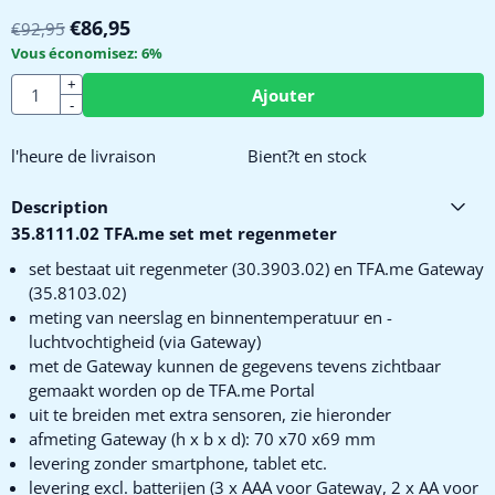
€
86,95
€
92,95
Vous économisez:
6
%
Quantité
+
Ajouter
-
l'heure de livraison
Bient?t en stock
Description
35.8111.02 TFA.me set met regenmeter
set bestaat uit regenmeter (30.3903.02) en TFA.me Gateway
(35.8103.02)
meting van neerslag en binnentemperatuur en -
luchtvochtigheid (via Gateway)
met de Gateway kunnen de gegevens tevens zichtbaar
gemaakt worden op de TFA.me Portal
uit te breiden met extra sensoren, zie hieronder
afmeting Gateway (h x b x d): 70 x70 x69 mm
levering zonder smartphone, tablet etc.
levering excl. batterijen (3 x AAA voor Gateway, 2 x AA voor