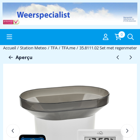
Préférences de cookies disponibles. Choisissez les paramètres ou 
0
Accueil
/
Station Meteo
/
TFA
/
TFA.me
/
35.8111.02 Set met regenmeter
Aperçu