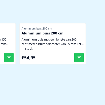
Item number
Aluminium buis 200 cm
Aluminium buis 200 cm
Aluminium buis met een lengte van 200
35 mm
centimeter, buitendiameter van 35 mm Ter
bevestiging van de meeste weerstations en
In stock
pvrije
windmeters. lengte 200 cm buitendiameter
Price: 54,95
€54,95
s en
35 mm wanddikte 2.5 mm voor
stijve/zwiepvrije opstelling van al onze
) Kwaliteitsproduct !
weerstations en accessoires levering zonder
muurbeugels en weerstation (optioneel)
Kwaliteitsproduct !