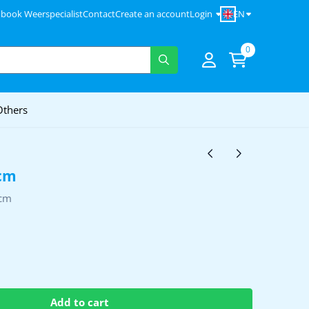
EN
 book Weerspecialist
Contact
Create an account
Login
0
Others
cm
 cm
Add to cart