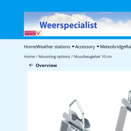
Cookie preferences are available. Choose settings or allow all coo
Home
Weather stations
Accessory
Meteobridge
Ra
Home
/
Mounting options
/
Muurbeugelset 10 cm
Overview