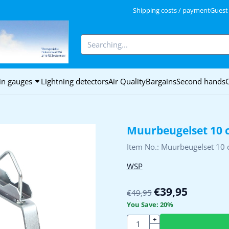
kies.
Shipping costs / payment
Guest
Search
in gauges
Lightning detectors
Air Quality
Bargains
Second hands
Muurbeugelset 10 
Item No.:
Muurbeugelset 10
WSP
€
39,95
€
49,95
You Save:
20
%
Quantity
+
-