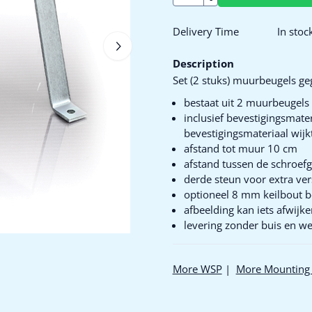
Delivery Time
In stoc
Description
Set (2 stuks) muurbeugels geg
bestaat uit 2 muurbeugels
inclusief bevestigingsmate
bevestigingsmateriaal wijkt
afstand tot muur 10 cm
afstand tussen de schroef
derde steun voor extra vers
optioneel 8 mm keilbout be
afbeelding kan iets afwijke
levering zonder buis en we
More WSP
|
More Mounting 