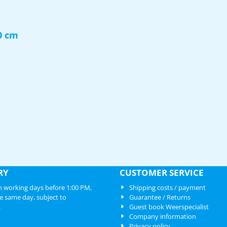
0 cm
RY
CUSTOMER SERVICE
 working days before 1:00 PM,
Shipping costs / payment
e same day, subject to
Guarantee / Returns
.
Guest book Weerspecialist
Company information
Privacy policy