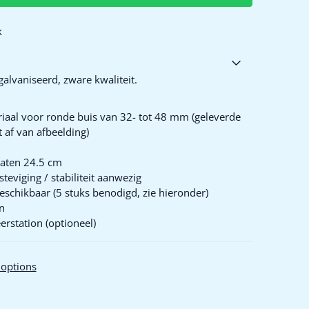
k
alvaniseerd, zware kwaliteit.
riaal voor ronde buis van 32- tot 48 mm (geleverde
 af van afbeelding)
gaten 24.5 cm
teviging / stabiliteit aanwezig
schikbaar (5 stuks benodigd, zie hieronder)
n
erstation (optioneel)
options