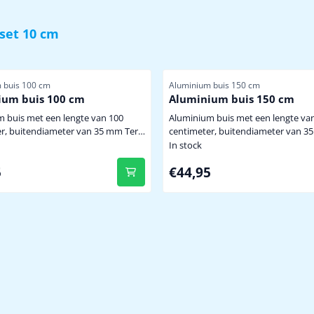
set 10 cm
er
Item number
 buis 100 cm
Aluminium buis 150 cm
ium buis 100 cm
Aluminium buis 150 cm
 lengte van 100
Aluminium buis met een lengte van 150
r, buitendiameter van 35 mm Ter
centimeter, buitendiameter van 
ng van de meeste weerstations en
lengte 150 cm buitendiameter 35 mm
In stock
endiameter
wanddikte 2.5 mm voor stijve/zwie
2,95
Price: 44,95
5
€44,95
opstelling van al onze weerstation
epvrije opstelling van al onze
accessoires levering zonder muurbeugels en
n accessoires levering zonder
weerstation (optioneel
ls en weerstation (optioneel)
sproduct !