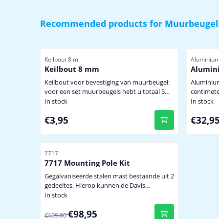
Recommended products for
Muurbeugel
Item number
Item numb
Keilbout 8 m
Aluminium
Keilbout 8 mm
Alumin
Keilbout voor bevestiging van muurbeugel:
Aluminium buis met een
voor een set muurbeugels hebt u totaal 5
centimete
keilbouten nodig 8 mm uitvoering voor
bevestigi
In stock
In stock
montage is een boor met een diameter van
windmeters. lengte 100 cm buit
Price: 3,95
Price: 3
€3,95
€32,9
14 mm nodig prijs per stuk
35 mm wanddikte 2.5 mm voor
stijve/zwi
weerstations e
muurbeuge
Item number
7717
Kwaliteit
7717 Mounting Pole Kit
Gegalvaniseerde stalen mast bestaande uit 2
gedeeltes. Hierop kunnen de Davis
weerstations en accessoires bevestigd
In stock
worden. incl. montagemateriaal 2 gedeeltes,
From 109,00 for 98,95
€98,95
totale lengte ongeveer 95 cm ook bruikbaar
€109,00