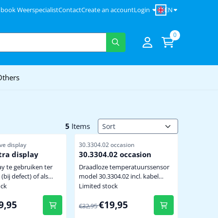
EN
 book Weerspecialist
Contact
Create an account
Login
0
Others
Sort method
5
Items
r
Item number
e display
30.3304.02 occasion
ra display
30.3304.02 occasion
n ter
Draadloze temperatuurssensor
bij defect) of als
model 30.3304.02 incl. kabel
sunit binnen het
voor TFA Weatherhub en La
ock
Limited stock
ch bereik van de
Crosse MA10300 incl. kabel met
5 for 49,95
From 32,95 for 19,95
9,95
€19,95
 incl.
temperatuursvoeler ( 1 mtr
€32,95
er
kabellengte) ideaal voor