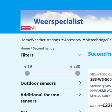
Cookie preferences are available. Choose settings or allow all coo
Home
Weather stations
Accessory
Meteobridge
Ra
Home
/
Second hands
Second h
Filters
€ 19
€ 230
Item number
SBS-WS-500 Oc
SBS-WS-500
Outdoor sensors
Steinberg SBS
KNMI/KMI WO
Additional thermo
/ Weathercloud 
Limited stock
MHz zeer fraai TFT
sensors
From 299,95
€22
kleurenscherm
€299,95
in te stellen m