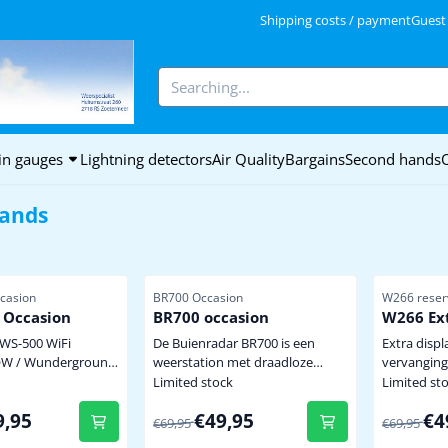
kies.
Shipping costs / payment
Guest
Search
in gauges
Lightning detectors
Air Quality
Bargains
Second hands
ands
Item number
Item numbe
casion
BR700 Occasion
W266 reserv
 Occasion
BR700 occasion
W266 Ext
-WS-500 WiFi
De Buienradar BR700 is een
Extra display te gebruike
W / Wunderground
weerstation met draadloze
vervanging (
Weerstation 868
buitensensor. Met dit 3 in 1
extra aflee
Limited stock
Limited st
weerstation ben je altijd op de
radiografis
 for 229,95
From 69,95 for 49,95
From 69,9
9,95
€49,95
€4
, naar eigen smaak
hoogte van de actuele
buitensensor levering
€69,95
€69,95
et lichte- of donkere
weersomstandigheden bij jou in
netadapter levering zond