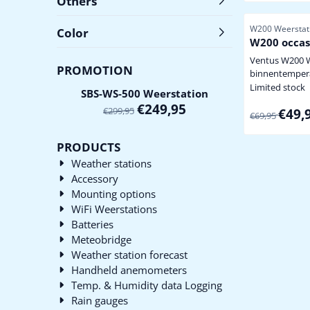
Others
achtergrond lichtsterkte,
helderheid, ac
Item number
W200 Weerstati
Color
instelbaar of 
W200 occas
kijkhoek! staand of hangend te
plaatsen, inclu
Ventus W200 
PROMOTION
grafisc...
binnentemper
luchtvochtigh
Limited stock
SBS-WS-500 Weerstation
buitentemper
€
249,95
€
299,95
From 69,95 
€49,
luchtvochtighe
€69,95
meegeleverde 
thermo/hygrosensor ui
PRODUCTS
met maximaal 
Weather stations
thermo/hygros
Accessory
hieronder min / max waarde
weersverwacht
Mounting options
met tendens luchtdruk in mb/hPa
WiFi Weerstations
grafiek...
Batteries
Meteobridge
Weather station forecast
Handheld anemometers
Temp. & Humidity data Logging
Rain gauges