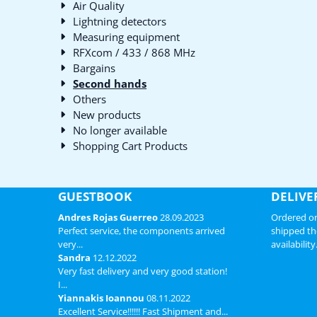
Air Quality
Lightning detectors
Measuring equipment
RFXcom / 433 / 868 MHz
Bargains
Second hands
Others
New products
No longer available
Shopping Cart Products
GUESTBOOK
DELIVE
Andres Rojas Guerreo
28.09.2023
Ordered on
Perfect service, the components arrived
shipped th
very...
availability
Sandra
12.12.2022
Very fast delivery and very good station!
I...
Yiannakis Ioannou
08.11.2022
Excellent Service!!!!!! Fast Shipment and...