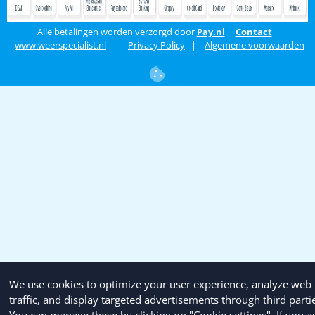
Alle betalingen worden verzorgd door
Pay.nl
Contact
www.weerspecialist.nl
|
Privacy Policy
|
Algemene voorwaarden
We use cookies to optimize your user experience, analyze web
traffic, and display targeted advertisements through third parti