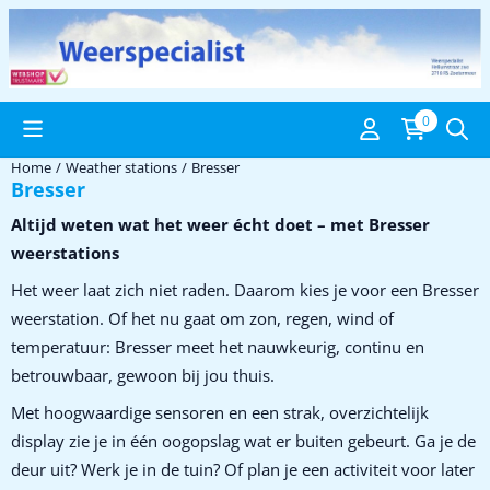
Cookie preferences are available. Choose settings or allow all coo
0
Home
/
Weather stations
/
Bresser
Bresser
Altijd weten wat het weer écht doet – met Bresser
weerstations
Het weer laat zich niet raden. Daarom kies je voor een Bresser
weerstation. Of het nu gaat om zon, regen, wind of
temperatuur: Bresser meet het nauwkeurig, continu en
betrouwbaar, gewoon bij jou thuis.
Met hoogwaardige sensoren en een strak, overzichtelijk
display zie je in één oogopslag wat er buiten gebeurt. Ga je de
deur uit? Werk je in de tuin? Of plan je een activiteit voor later