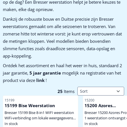
op de dag? Een Bresser weerstation helpt je betere keuzes te
maken, elke dag opnieuw.
Dankzij de robuuste bouw en Duitse precisie zijn Bresser
weerstations gemaakt om alle seizoenen te trotseren. Van
zomerse hitte tot winterse vorst: je kunt erop vertrouwen dat
de metingen kloppen. Veel modellen bieden bovendien
slimme functies zoals draadloze sensoren, data-opslag en
app-koppeling.
Ontdek het assortiment en haal het weer in huis, standaard 2
jaar garantie,
5
jaar garantie
mogelijk na registratie van het
product via deze
link
!
Sort method
25
Items
Item number
Item number
15199
15200
15199 Bise Weerstation
15200 Azores
Weerstation
Bresser 15199 Bise 8-in1 WIFI weerstation
Bresser 15200 Azores Prof
WiFi-verbinding om lokale weergegevens
1 weerstation ontvangst en
te publiceren op Weathercloud weergave
weergave van de weerge
In stock
In stock