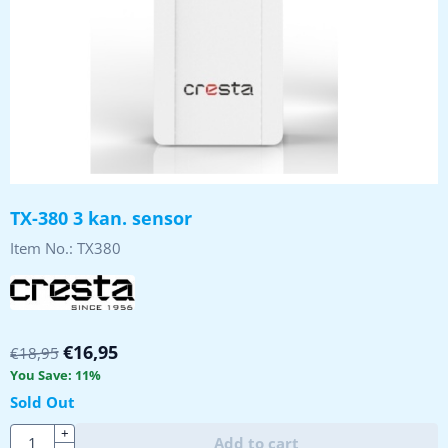
TX-380 3 kan. sensor
Item No.:
TX380
€
16,95
€
18,95
You Save:
11
%
Sold Out
Quantity
+
Add to cart