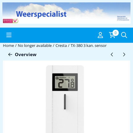
Cookie preferences are available. Choose settings or allow all coo
0
Home
/
No longer available
/
Cresta
/
TX-380 3 kan. sensor
Overview