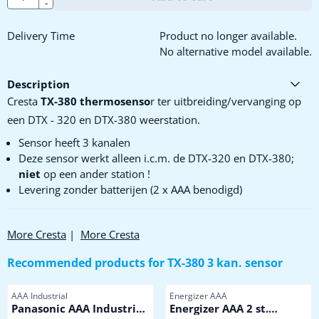
-
Delivery Time
Product no longer available.
No alternative model available.
Description
Cresta
TX-380 thermosenso
r ter uitbreiding/vervanging op
een DTX - 320 en DTX-380 weerstation.
Sensor heeft 3 kanalen
Deze sensor werkt alleen i.c.m. de DTX-320 en DTX-380;
niet
op een ander station !
Levering zonder batterijen (2 x AAA benodigd)
More Cresta
|
More Cresta
Recommended products for
TX-380 3 kan. sensor
Item number
Item number
AAA Industrial
Energizer AAA
Panasonic AAA Industrial
Energizer AAA 2 st.