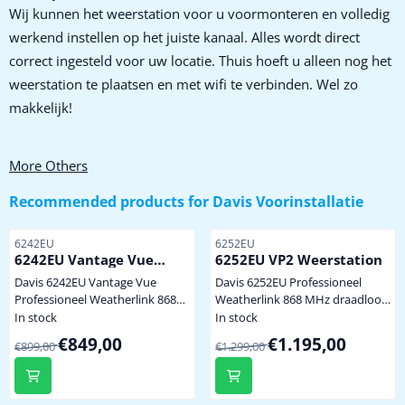
Wij kunnen het weerstation voor u voormonteren en volledig
werkend instellen op het juiste kanaal. Alles wordt direct
correct ingesteld voor uw locatie. Thuis hoeft u alleen nog het
weerstation te plaatsen en met wifi te verbinden. Wel zo
makkelijk!
More Others
Recommended products for
Davis Voorinstallatie
Item number
Item number
6242EU
6252EU
6242EU Vantage Vue
6252EU VP2 Weerstation
Weerstation
Davis 6242EU Vantage Vue
Davis 6252EU Professioneel
Professioneel Weatherlink 868
Weatherlink 868 MHz draadloos
MHz draadloos weerstation
weerstation model 6252. Voor
In stock
In stock
model 6242. Voor nauwkeurige
nauwkeurige meting van wind,
From 899,00 for 849,00
From 1 299,00 for 1 195,00
€849,00
€1.195,00
€899,00
€1.299,00
meting van wind, neerslag,
neerslag, temperatuur,
temperatuur, luchtvochtigheid.
luchtvochtigheid. nieuwste
nieuwste model ! inclusief
model ! inclusief touchscreen
touchscreen 6313EU
6313EU console/display