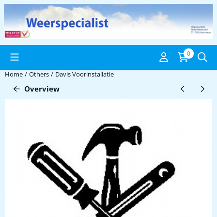
Cookie preferences are available. Choose settings or allow all coo
0
Home
/
Others
/
Davis Voorinstallatie
Overview