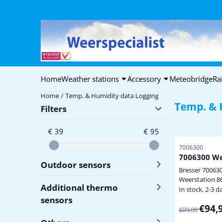
Cookie preferences are available. Choose settings or allow all coo
Home
Weather stations
Accessory
Meteobridge
Ra
Home
/
Temp. & Humidity data Logging
Temp. & 
Filters
€ 39
€ 95
Item number
7006300
7006300 We
Outdoor sensors
Bresser 700630
Weerstation 
Additional thermo
binnentempera
In stock, 2-3 d
luchtvochtigh
sensors
From 99,00 
€94,
buitentempera
€99,00
luchtvochtighe