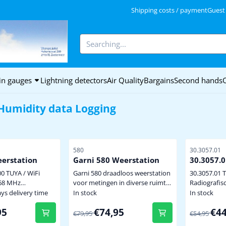
kies.
Shipping costs / payment
Guest
Search
in gauges
Lightning detectors
Air Quality
Bargains
Second hands
Humidity data Logging
Item number
Item number
580
30.3057.01
erstation
Garni 580 Weerstation
30.3057.0
Thermo-/
0 TUYA / WiFi
Garni 580 draadloos weerstation
30.3057.01 
868 MHz
voor metingen in diverse ruimtes
Radiografis
tuur en relatieve
binnentemperatuur en
Thermo-/Hygrom
ays delivery time
In stock
In stock
eid
luchtvochtigheid
controle va
for 94,95
From 79,95 for 74,95
From 54,9
95
€74,95
€44
tuur en relatieve
buitentemperatuur en
buitenklima
€79,95
€54,95
id d.m.v. de
luchtvochtigheid d.m.v. 3
sensor en 3