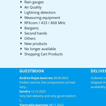
Rain gauges
Air Quality
Lightning detectors
Measuring equipment
RFXcom / 433 / 868 MHz
Bargains
Second hands
Others
New products
No longer available
Shopping Cart Products
GUESTBOOK
DELIVE
Andres Rojas Guerreo
28.09.2023
Ordered on
Perfect service, the components arrived
shipped th
very...
availability
Sandra
12.12.2022
Very fast delivery and very good station!
I...
Yiannakis Ioannou
08.11.2022