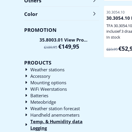
Others
meegeleverde 
buitensensor optioneel
Item number
30.3054.10
Color
uitbreidbaar 
30.3054.10
(maximaal 7 st
datum en tijd alarmeringen
TFA 30.3054.1
PROMOTION
min/max waarden co
inclusief 3 dra
display instelba
thermo/hygrosenso
In stock
35.8003.01 View Pro
controle/bewa
Weerstation
€
149,95
€
189,95
From 69,95 
€52,
binnen- en buiten
€69,95
binnentemper
luchtvochtighe
PRODUCTS
inclusief 3 dra
Weather stations
thermo/hygro
Accessory
klimaatcontro
ruimtes (ook b
Mounting options
gebruiken) uitbreidbaar met
WiFi Weerstations
maximaal nog 
Batteries
...
Meteobridge
Weather station forecast
Handheld anemometers
Temp. & Humidity data
Logging