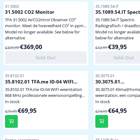
Item number
Item number
31.5002
35.1089.54.IT
31.5002 CO2 Monitor
35.1089.54.IT Spec
Weerstation
TFA 31.5002 AirCO2ntrol Observer CO²
35.1089.54.IT Spectro
monitor. Meet de hoeveelheid CO² in ppm
Radiografisch / draadlo
in kantoor, publieke ruimte, klaslokaal,
weerstation, 868 MHz
Model no longer available. See below for
Model no longer availab
kinderdagverblijf of in huis. Tevens wordt
Buitentemperatuur d.m.
alternative
below for alternative
de binnentemperatuur en luchtvochtigheid
draadloze sensor
From 399,00 for 369,00
From 42,95 for 39,9
€369,00
€39,95
€399,00
€42,95
weergegeven op het grote duidelijk
Binnentemperatuur Minimum
afleesbare display. In een dagelijks
en maximum waarden
Sold Out
Sold Out
huishouden kan de luchtkwaliteit sterk
Weersverwachting met
achteruit gaan door schade...
symbolen Luchtdruktendens
Zendergestuurde tijd (D
Item number
Item number
35.8102.01
30.3075.01
met alarm en snoozefun
35.8102.01 TFA.me ID-04 WIFI
30.3075.01
Zowel hangend als staa
weerstation
Klima@home2
35.8102.01 TFA.me ID-04 WIFI weerstation
30.3075.01 Klima@hom
plaatsen Afmetingen display:
weerstation
868 MHz professionele weersvoorspelling
weerstation, een compacte
11...
van de online weerdienst wetter.com voor 1
868 MHz draadloze klim
In stock
In stock
tot 4 dagen via wifi gedetailleerde weergave
monitor voor meting v
From 79,95 for 69,95
From 74,95 for 64,9
€69,95
€64,95
€79,95
€74,95
met 40 verschillende weersymbolen en -
temperaturen en
pictogrammen waarschuwingsfunctie voor
luchtvochtigheid in en
stormen, zware regenval, ijzel, hitte of hoge
rondom de woning d.m.
UV-waarden binnentemperatuur en
draadloze
luchtvochtigheid buitentemp...
thermo-/hygrosensoren. m
Item number
Item number
Ventus regenmeter
35.1106 Pure