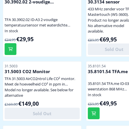
30.3902.02 2-voudige
30.3134 sensor
max waarden tijd van
temperatuursensor ID-A3
433 MHz zender voor T
zonsopkomst en
Mastertouch (WS-3600)
zonsondergang voor 15
TFA 30.3902.02 ID-A3 2-voudige
weerstation inclusief
Product no longer availa
Euopese steden d...
temperatuursensor met waterdichte
bevestigingsmateriaal e
No alternative model
kabelsensor 868 MHz voor de meting van
In stock
beschermkap exclusief
available.
de temperatuur (binnen of buiten) en
batterijen (model C, 2x
From 34,95 for 29,95
€29,95
From 89,95 for 69,9
€69,95
€34,95
€89,95
gelijktijdige temperatuurmeting van de
benodigd, zie hieronder
koelkast of het aquarium/terrarium
Sold Out
kabelsensor ca. 2 m meegeleverd
afwisselende weergave van de
luchttemperatuur/temperatuurkabelsensor
Item number
Item number
31.5003
35.8101.54
compatibel met het TFA.me-systeem ...
31.5003 CO2 Monitor
35.8101.54 TFA.me 
WIFI weerstation
TFA 31.5003 AirCO2ntrol Life CO² montor.
35.8101.54 TFA.me ID-03
Meet de hoeveelheid CO² in ppm in
weerstation 868 MHz
kantoor, publieke ruimte, klaslokaal,
Model no longer available. See below for
professionele
In stock
kinderdagverblijf of in huis. Tevens wordt
alternative
weersvoorspelling van 
de binnentemperatuur en luchtvochtigheid
From 59,95 for 49,9
From 169,00 for 149,00
€49,95
€149,00
€59,95
€169,00
online weerdienst wett
weergegeven op het duidelijk afleesbare
voor 1 tot 4 dagen via wi
display. In een dagelijks huishouden kan de
Sold Out
gedetailleerde weergav
luchtkwaliteit sterk achteruit gaan door
40 verschillende
schadelijke dampe...
weersymbolen en -