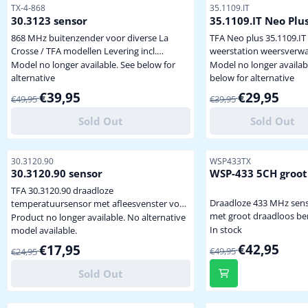
scherm kan weersvoorspelling van 4 dagen
Datum en Tijd (radioges
Item number
Item number
TX-4-868
35.1109.IT
tegelijk tonen of van...
Klokalarm met s...
30.3123 sensor
35.1109.IT Neo Plu
868 MHz buitenzender voor diverse La
TFA Neo plus 35.1109.IT
Crosse / TFA modellen Levering incl.
weerstation weersverwa
batterijen
d.m.v. iconen
Model no longer available. See below for
Model no longer availab
binnentemperatuur en
alternative
below for alternative
luchtochtigheid
From 49,95 for 39,95
From 39,95 for 29,9
€39,95
€29,95
€49,95
€39,95
buitentemperatuur en
luchtvochtigheid d.m.v.
Sold Out
Sold Out
draadloze sensor
(meegeleverd) min / max
geheugen radiografische
Item number
Item number
30.3120.90
WSP433TX
datum / tijd maanstand
30.3120.90 sensor
WSP-433 5CH groot
staand of hangend te p
bereik
TFA 30.3120.90 draadloze
levering zonder batterij
Draadloze 433 MHz sen
temperatuursensor met afleesvenster voor
(benodigd 4x AAA, zie
met groot draadloos ber
de volgende modellen: 30.3009, 30.3012,
Product no longer available. No alternative
hieronder)...
Deze door ons gemodifi
In stock
30.3014, 30.3015, 30.3016, 30.3018, 30.3019,
model available.
TFA sensor heeft een 20-50%
35.1018 35.1024, 35.1026, 35.1032, 35.1035,
From 49,95 for 42,9
From 24,95 for 17,95
€42,95
€17,95
€49,95
€24,95
groter bereik t.o.v. een
35.1041, 35.1048, 35.1053 35.1064, 98.1006,
standaard
98.1011, 98.1032 levering incl. batterijen
Sold Out
thermo/hygrosensor zo
Cresta TX-320, TFA-320,
30.3245.02, TFA 30.3126