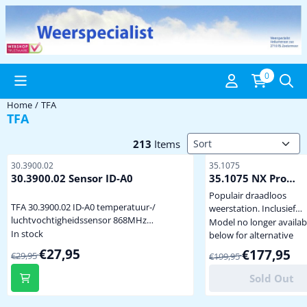
Cookie preferences are available. Choose settings or allow all coo
0
Home
/
TFA
TFA
Sort method
213
Items
Item number
Item number
30.3900.02
35.1075
30.3900.02 Sensor ID-A0
35.1075 NX Pro
Weerstation
Populair draadloos
TFA 30.3900.02 ID-A0 temperatuur-/
weerstation. Inclusief
luchtvochtigheidssensor 868MHz
draadloze regen, wind e
Model no longer availab
temperatuur en luchtvochtigheid (kan
In stock
buitentemperatuursens
below for alternative
zowel binnen als buiten gebruikt worden)
Goed getest in Duitsland
From 29,95 for 27,95
€27,95
From 199,95 for 17
€177,95
€29,95
€199,95
afleesschermpje met wisselend de
Wordt bij ons geleverd 
temperatuur of luchtvochtigheid
Nederlandstalige handle
Sold Out
compatible met TFA.me systeem alleen te
en software ! diverse
gebruiken bij stations met ID overdracht
alarmfuncties voor