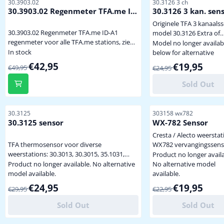
Item number
Item number
30.3903.02
30.3126 3 ch
pictogrammen
30.3903.02 Regenmeter TFA.me ID-
30.3126 3 kan. sen
waarschuwingsfunctie 
A1
Originele TFA 3 kanaals
stormen, zware regenval, 
30.3903.02 Regenmeter TFA.me ID-A1
model 30.3126 Extra of
hitte of hoge UV-waard
regenmeter voor alle TFA.me stations, zie
vervangings buitensens
Model no longer availab
binnentemperatuur en
hieronder levering excl. batterijen (2 x AA
In stock
diverse modellen, meet
below for alternative
luchtvochtigheid
benodigd, zie hieronder)
tot -20 graden ! : Weergave van
From 49,95 for 42,95
€42,95
From 24,95 for 19,9
€19,95
€49,95
€24,95
buitentemperatuur en 
luchtvochtigheid Meet ook
Sold Out
strenge vorst, tot -25 g
Zendbereik max. 30 met
vrije omgeving Extra remote
Item number
Item number
30.3125
303158 wx782
sensor geschikt als voor
30.3125 sensor
WX-782 Sensor
diverse modellen weersta
Cresta / Alecto weerstat
TFA thermosensor voor diverse
WX782 vervangingssensor Incl.
weerstations: 30.3013, 30.3015, 35.1031,
batterijen
Product no longer availa
35.1033, 35.1036, 35.1040, 35.1045 LET OP :
Product no longer available. No alternative
No alternative model
deze sensor werkt niet op de Sinus, Nexus
model available.
available.
en NX Pro weerstations tevens,
From 29,95 for 24,95
From 22,95 for 19,9
€24,95
€19,95
€29,95
€22,95
vervangingingssensor voor de La Crosse TX-
3TH, volledig compatible ! tevens,
Sold Out
Sold Out
vervangingingssensor voor de La Crosse TX-
4, alléén 43...