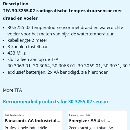
Description
TFA 30.3255.02 radiografische temperatuursensor met
draad en voeler
30.3255.02 temperatuursensor met draad en waterdichte
voeler voor het meten van bijv. de watertemperatuur
kabellengte 2 meter
3 kanalen instelbaar
433 MHz
sluit alléén aan op de TFA
30.3063.01, 30.3064, 30.3068.01, 30.3069.01, 30.3071, 30.
exclusief batterijen, 2x AA benodigd, zie hieronder
More TFA
Recommended products for
30.3255.02 sensor
Item number
Item number
AA Industrial
Energizer AA
Panasonic AA Industrial
Energizer AA 4 st.
Powerline
Extreem krachtige
Professionele industriële
Zeer krachtige Lithium AA