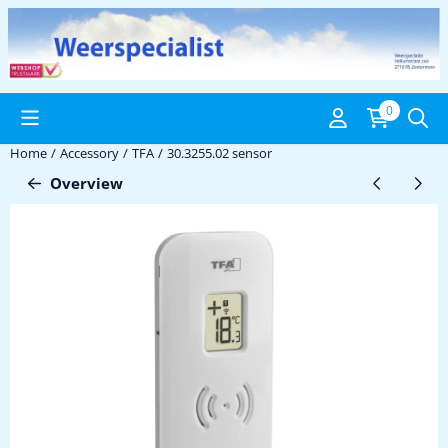
Cookie preferences are available. Choose settings or allow all coo
0
Home
/
Accessory
/
TFA
/
30.3255.02 sensor
Overview