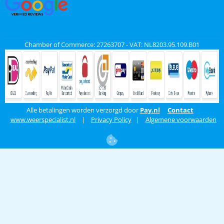
Chamber of Commerce: 27263707 - VAT: NL8203.95.109.B01
Alle betalingen worden verzorgd door
Pay.nl
Contact
www.weerspecialist.nl
|
Privacy Policy
|
Algemene voorwaarden