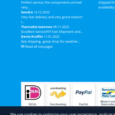
Perfect service, the components arrived
shipped th
very...
availability
Sandra
12.12.2022
Very fast delivery and very good station!
I...
Yiannakis Ioannou
08.11.2022
Excellent Service!!!!!! Fast Shipment and...
Denis Kroflin
11.01.2022
fast shipping...great shop for weather...
Read all messages
Alle betalingen worden ve
We use cookies to optimize your user experience, analyze we