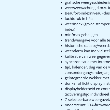
grafische weergeschiedenis
weersverwachting d.m.v. 
Beaufort-indexniveau (clas
luchtdruk in hPa
weerindex (gevoelstemper
index)
min/max geheugen
trendweergave voor alle t
historische datalog/weerda
weeralarm kan individueel
kalibratie van weergegeve
synchronisatie met internet
tijd, kalender, dag van d
zonsondergang/ondergan
geïntegreerde wekker met 
donker of licht display ins
displayhelderheid en cont
(activeringstijd individueel
7 selecteerbare weergavetal
ondersteunt OTA-firmware