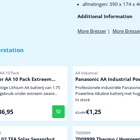
afmetingen: 390 x 174 x
Additional Information
More Bresser
|
More Bresse
rstation
er
Item number
 AA 10 Pack
AA Industrial
er AA 10 Pack Extreem
Panasonic AA Industrial Po
ge Winterbestendige
htige Lithium AA batterij van 1.75
Professionele industriële Panasoni
 Batterij
Powerline Alkaline batterij met hoge
eden of langdurige belasting. Bij
capaciteit dus minder vaak batteri
In stock
ratuur van -40 graden levert de
wisselen. Niet te koop in de winkel. penlit
,95 for 36,95
From 1,49 for 1,25
36,95
€1,25
nog 70% spanning en stroom. Uitval
model AA prijs per stuk
€1,49
riezing van batterijen in
soren is hiermee tot min -40
tgesloten ! Tevens wordt het
er
Item number
2
7009999
al van de sensor sterke...
.02 TFA Solar Sensorhut
7009999 Thermo / Hygrose