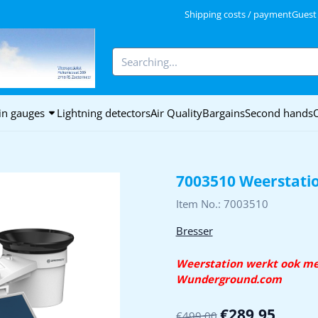
kies.
Shipping costs / payment
Guest
Search
in gauges
Lightning detectors
Air Quality
Bargains
Second hands
7003510 Weerstati
Item No.:
7003510
Bresser
Weerstation werkt ook me
Wunderground.com
€
289,95
€
499,00