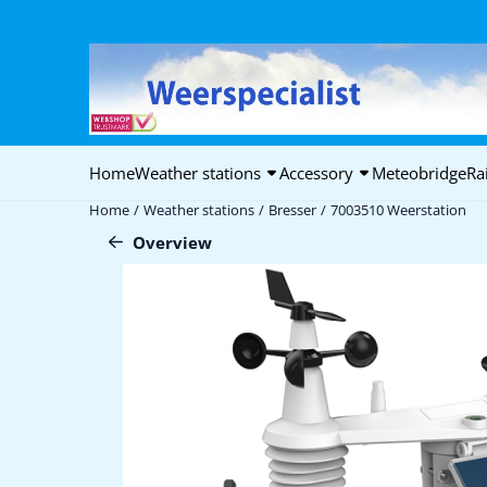
Cookie preferences are available. Choose settings or allow all coo
Home
Weather stations
Accessory
Meteobridge
Ra
Home
/
Weather stations
/
Bresser
/
7003510 Weerstation
Overview