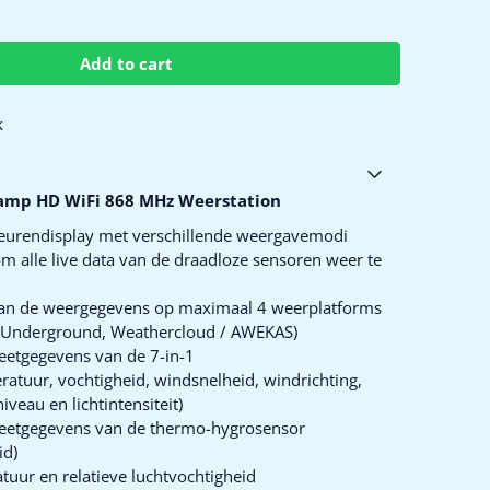
Add to cart
k
amp HD WiFi 868 MHz Weerstation
leurendisplay met verschillende weergavemodi
m alle live data van de draadloze sensoren weer te
 van de weergegevens op maximaal 4 weerplatforms
 Underground, Weathercloud / AWEKAS)
eetgegevens van de 7-in-1
atuur, vochtigheid, windsnelheid, windrichting,
veau en lichtintensiteit)
eetgegevens van de thermo-hygrosensor
id)
uur en relatieve luchtvochtigheid