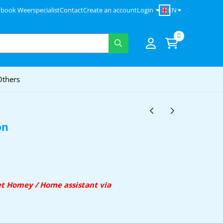
EN
 book Weerspecialist
Contact
Create an account
Login
0
Others
on
t Homey / Home assistant via