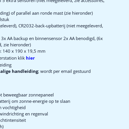
5 extra sensoren (niet meegeleverd, zie accessoires,
ding) of parallel aan ronde mast (zie hieronder)
lstuk
eleverd), CR2032-back-upbatterij (niet meegeleverd,
) 3x AA backup en binnensensor 2x AA benodigd, (6x
, zie hieronder)
d): 140 x 190 x 19,5 mm
erstation klik
hier
leiding
alige handleiding
; wordt per email gestuurd
oot beweegbaar zonnepaneel
terij om zonne-energie op te slaan
n vochtigheid
windrichting en regenval
chtintensiteit
h)