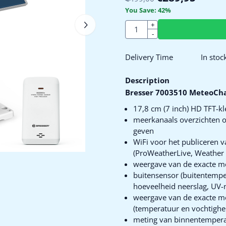
You Save:
42
%
Quantity
+
-
Delivery Time
In stoc
Description
Bresser 7003510 MeteoCh
17,8 cm (7 inch) HD TFT-k
meerkanaals overzichten o
geven
WiFi voor het publiceren
(ProWeatherLive, Weather
weergave van de exacte m
buitensensor (buitentemper
hoeveelheid neerslag, UV-ni
weergave van de exacte m
(temperatuur en vochtighe
meting van binnentemperat