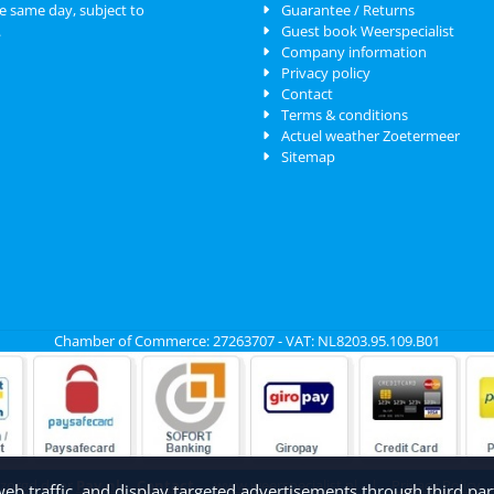
e same day, subject to
Guarantee / Returns
.
Guest book Weerspecialist
Company information
Privacy policy
Contact
Terms & conditions
Actuel weather Zoetermeer
Sitemap
Chamber of Commerce: 27263707 - VAT: NL8203.95.109.B01
rzorgd door
Pay.nl
Contact
www.weerspecialist.nl
|
Privacy Policy
b traffic, and display targeted advertisements through third part