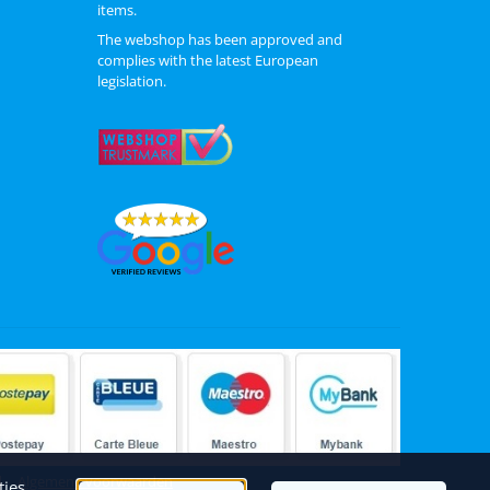
items.
The webshop has been approved and
complies with the latest European
legislation.
|
Algemene voorwaarden
ies.