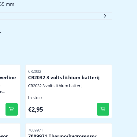
 465 mm
r
Item number
CR2032
werline
CR2032 3 volts lithium batterij
c
CR2032 3 volts lithium batterij
jen
In stock
e
Price: 2,95
€2,95
Item number
7009971
nsor
7009971 Thermo/hygrosensor