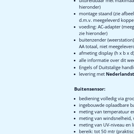
uitbreidbaar met maximaal 
hieronder)
montage staand (zie afbeel
d.m.v. meegeleverd koppe
voeding: AC-adapter (meeg
zie hieronder)
buitenzender (weerstation
AA totaal, niet meegeleverd
afmeting display (h x b x 
alle informatie over dit we
Engels of Duitstalige hand
levering met
Nederlandst
Buitensensor:
bediening volledig via gr
ingebouwde oplaadbare bat
meting van temperatuur e
meting van windsnelheid, 
meting van UV-niveau en li
bereik: tot 50 mtr (praktisc