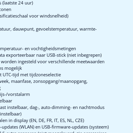
 (laatste 24 uur)
iconen
sificatieschaal voor windsnelheid)
atuur, dauwpunt, gevoelstemperatuur, warmte-
emperatuur- en vochtigheidsmetingen
ta exporteerbaar naar USB-stick (niet inbegrepen)
 worden ingesteld voor verschillende meetwaarden
ns mogelijk
 UTC-tijd met tijdzoneselectie
e week, maanfase, zonsopgang/maanopgang,
g
ijs-/vorstalarm
telbaar
rast instelbaar, dag-, auto-dimming- en nachtmodus
 instelbaar)
en in display (EN, DE, FR, IT, ES, NL, CZE)
-updates (WLAN) en USB-firmware-updates (systeem)