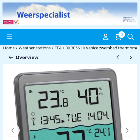
Cookie preferences are available. Choose settings or allow all coo
0
Home
/
Weather stations
/
TFA
/
30.3056.10 Venice zwembad thermomet
Overview