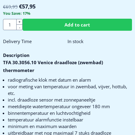
€
57,95
€
69,95
You Save:
17
%
Quantity
+
Add to cart
-
Delivery Time
In stock
Description
TFA 30.3056.10 Venice draadloze (zwembad)
thermometer
radiografische klok met datum en alarm
voor meting van temperatuur in zwembad, vijver, hottub,
etc.
incl. draadloze sensor met zonnepaneeltje
meetdiepte watertemperatuur ongeveer 180 mm
binnentemperatuur en luchtvochtigheid
temperatuur alarmfunctie instelbaar
minimum en maximum waarden
uitbreidbaar met nog maximaal 7 stuks draadloze