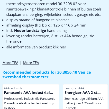
thermo/hygrosensoren model 30.3208.02 voor
ruimtebewaking / klimaatcontrole binnen of buiten zoals
slaapkamers, berging, wijnkelder, schuur, garage etc etc.
display staand of hangend te plaatsen
afmeting display (h x b x d): 126 x 116 x 24 mm
incl.
Nederlandstalige
handleiding
levering zonder batterijen, 8 stuks AAA benodigd, zie
hieronder
alle informatie van product klik hier
More TFA
|
More TFA
Recommended products for
30.3056.10 Venice
zwembad thermometer
Item number
Item number
AAA Industrial
Energizer AAA
Panasonic AAA Industrial
Energizer AAA 2 st.
Powerline
Extreem krachtige
Professionele industriële Panasonic
Zeer krachtige Lithium AAA
Winterbestendige
Powerline Alkaline batterij met hoge
batterij van 1.75 volt voor
Lithium Batterij
capaciteit dus minder vaak batterijen
gebruik onder extreem
In stock
In stock